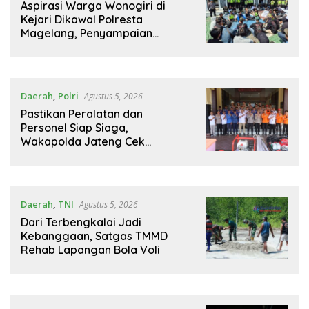
Aspirasi Warga Wonogiri di
Kejari Dikawal Polresta
Magelang, Penyampaian
Pendapat Berlangsung Aman
dan Kondusif
Daerah
,
Polri
Agustus 5, 2026
Pastikan Peralatan dan
Personel Siap Siaga,
Wakapolda Jateng Cek
Kesiapan Karhutla di Polresta
Magelang
Daerah
,
TNI
Agustus 5, 2026
Dari Terbengkalai Jadi
Kebanggaan, Satgas TMMD
Rehab Lapangan Bola Voli