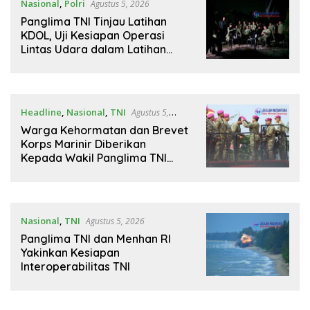
Nasional
,
Polri
Agustus 5, 2026
Panglima TNI Tinjau Latihan
KDOL, Uji Kesiapan Operasi
Lintas Udara dalam Latihan
Terintegrasi TNI 2026
Headline
,
Nasional
,
TNI
Agustus 5,
2026
Warga Kehormatan dan Brevet
Korps Marinir Diberikan
Kepada Wakil Panglima TNI
dan Sejumlah Pejabat Negara
Nasional
,
TNI
Agustus 5, 2026
Panglima TNI dan Menhan RI
Yakinkan Kesiapan
Interoperabilitas TNI