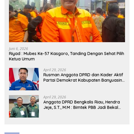
Juni 6, 2026
Riyad : Mubes Ke-57 Kasgoro, Tanding Dengan Sehat Pilih
Ketua Umum
April 29, 2026
Rusman Anggota DPRD dan Kader Aktif
Partai Demokrat Kabupaten Banyuasin
Siap Dukung H. Cik Ujang Pimpin DPD
Partai Demokrat SumSel
April 29, 2026
Anggota DPRD Bengkalis Riau, Hendra
Jeje, S.T., M.M : Bimtek PBB Jadi Bekal
Strategis Tingkatkan Kursi di Bengkalis
hingga DPR RI 2029