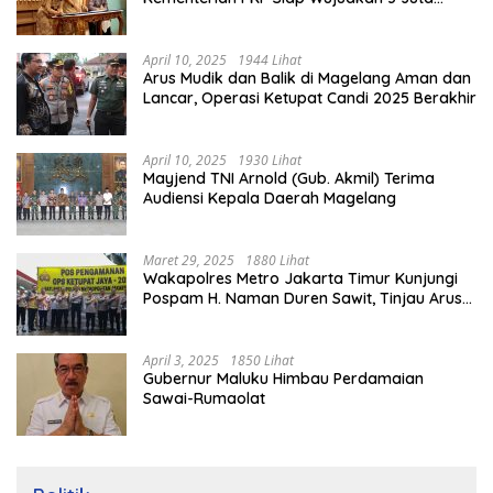
Rumah
April 10, 2025
1944 Lihat
Arus Mudik dan Balik di Magelang Aman dan
Lancar, Operasi Ketupat Candi 2025 Berakhir
April 10, 2025
1930 Lihat
Mayjend TNI Arnold (Gub. Akmil) Terima
Audiensi Kepala Daerah Magelang
Maret 29, 2025
1880 Lihat
Wakapolres Metro Jakarta Timur Kunjungi
Pospam H. Naman Duren Sawit, Tinjau Arus
Mudik
April 3, 2025
1850 Lihat
Gubernur Maluku Himbau Perdamaian
Sawai-Rumaolat