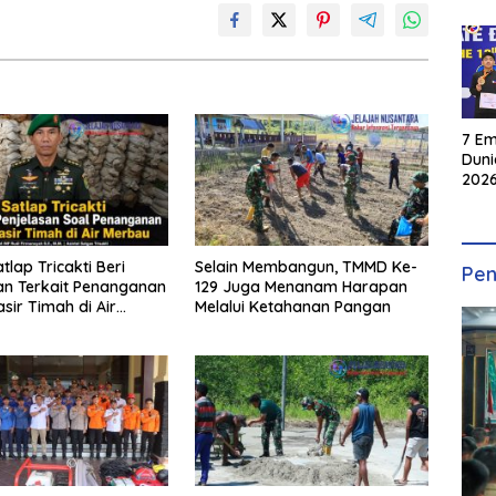
7 Em
Duni
2026
INKA
atlap Tricakti Beri
Selain Membangun, TMMD Ke-
Pen
an Terkait Penanganan
129 Juga Menanam Harapan
sir Timah di Air
Melalui Ketahanan Pangan