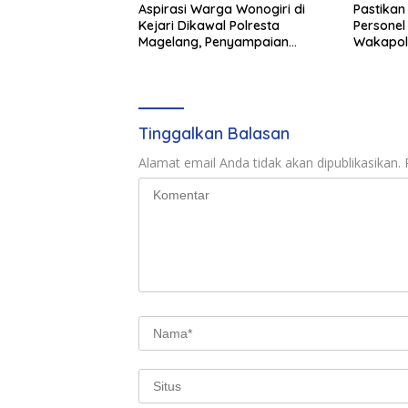
Aspirasi Warga Wonogiri di
Pastikan
Kejari Dikawal Polresta
Personel
Magelang, Penyampaian
Wakapol
Pendapat Berlangsung Aman
Kesiapan
dan Kondusif
Magelan
Tinggalkan Balasan
Alamat email Anda tidak akan dipublikasikan.