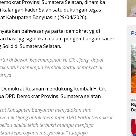
emokrat Provinsi Sumatera Selatan, dinamika
 kalangan kader Salah satu dukungan tegas
rat Kabupaten Banyuasin,(29/04/2026).
yatakan bahwasanya partai demokrat yg di
Po
 hasil yg signifikan dalam pengembangan kader
Solid di Sumatera Selatan.
rtai di bawah kepemimpinan H. Cik Ujang, dapat
ayak untuk memimpin kembali partai demokrat di
jarnya
tai Demokrat Rusman mendukung kembali H. Cik
a DPD Demokrat Provinsi Sumatera selatan.
Ju
Ri
okrat Kabupaten Banyuasin menyatakan siap
De
 H. Cik Ujang untuk memimpin DPD Partai Demokrat
eliau dinilai telah terbukti mampu menjaga
tkan kepercayaan masyarakat,” tutupnya.