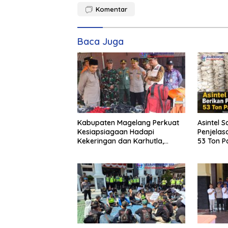
Komentar
Baca Juga
Kabupaten Magelang Perkuat
Asintel S
Kesiapsiagaan Hadapi
Penjelas
Kekeringan dan Karhutla,
53 Ton Pa
Sinergi Seluruh Lini
Merbau