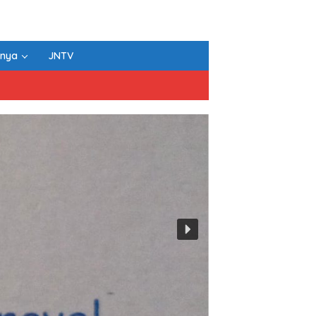
nnya
JNTV