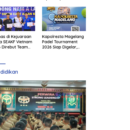
as di Kejuaraan
Kapolresta Magelang
a SEAKF Vietnam
Padel Tournament
 Direbut Team
2026 Siap Digelar,
I
Dorong Sportivitas
dan Perkembangan
Olahraga Padel di
Jawa Tengah–DIY
didikan