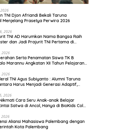
, 2026
en TNI Djon Afriandi Bekali Taruna
l Menjelang Prasetya Perwira 2026
16, 2026
urit TNI AD Harumkan Nama Bangsa Raih
ster dan Jadi Prajurit TNI Pertama di
hannas Yordania
1, 2026
erahan Serta Penamatan Siswa TK B
lo Marannu Angkatan XII Tahun Pelajaran
/2026 Dihadiri Kodim 1714/PJ dan Ibu Persit
1, 2026
eral TNI Agus Subiyanto : Alumni Taruna
ntara Harus Menjadi Generasi Adaptif,
arakter, dan Berintegritas
5, 2026
Nikmati Cara Seru Anak-anak Belajar
intai Satwa di Ancol, Hanya di BioKids Color
, 2026
ensi Aliansi Mahasiswa Palembang dengan
erintah Kota Palembang