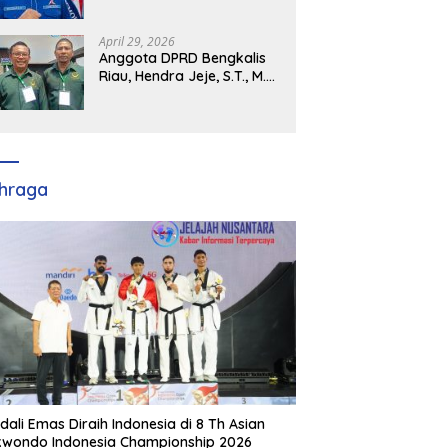
Demokrat Kabupaten
Banyuasin Siap Dukung H.
Cik Ujang Pimpin DPD
April 29, 2026
Partai Demokrat SumSel
Anggota DPRD Bengkalis
Riau, Hendra Jeje, S.T., M.M
: Bimtek PBB Jadi Bekal
Strategis Tingkatkan Kursi
di Bengkalis hingga DPR RI
2029
hraga
dali Emas Diraih Indonesia di 8 Th Asian
wondo Indonesia Championship 2026