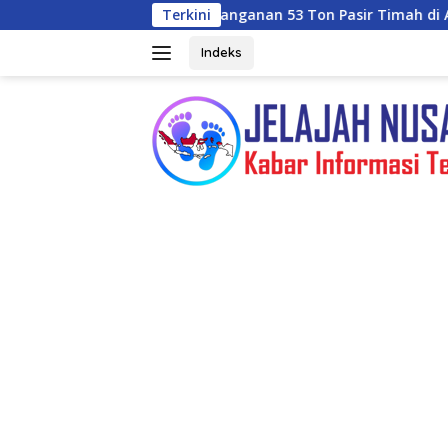
Langsung
kait Penanganan 53 Ton Pasir Timah di Air Merbau
Terkini
Selai
ke
konten
Indeks