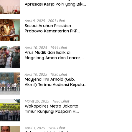
Apresiasi Kerja Polri yang Bikin
Mudik pada 2025 Lebih Lancar
April 9, 2025
2001 Lihat
Sesuai Arahan Presiden
Prabowo Kementerian PKP
Siap Wujudkan 3 Juta Rumah
April 10, 2025
1944 Lihat
Arus Mudik dan Balik di
Magelang Aman dan Lancar,
Operasi Ketupat Candi 2025
Berakhir
April 10, 2025
1930 Lihat
Mayjend TNI Arnold (Gub.
Akmil) Terima Audiensi Kepala
Daerah Magelang
Maret 29, 2025
1880 Lihat
Wakapolres Metro Jakarta
Timur Kunjungi Pospam H.
Naman Duren Sawit, Tinjau
Arus Mudik
April 3, 2025
1850 Lihat