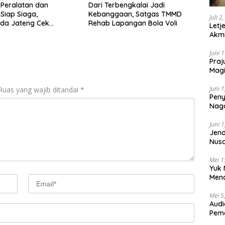
 Peralatan dan
Dari Terbengkalai Jadi
 Siap Siaga,
Kebanggaan, Satgas TMMD
Juli 2
da Jateng Cek
Rehab Lapangan Bola Voli
Letj
 Karhutla di Polresta
Akmi
g
Juni 
Praj
Magi
Lem
Juni 
Ruas yang wajib ditandai
*
Peny
Naga
2025
Juni 
Jend
Nusa
Berk
Mei 1
Yuk 
Menc
Day
Mei 5
Audi
Pem