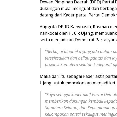
Dewan Pimpinan Daerah (DPD) Partai D
dukungan mulai menguat dari berbagai
datang dari Kader partai Partai Demok
Anggota DPRD Banyuasin,
Rusman
men
nahkodai oleh
H. Cik Ujang,
membuahkan
serta menjadikan Demokrat Partai yang 
“Berbagai dinamika yang ada dalam pa
terselesaikan dan beliau pantas dan l
provinsi Sumatera selatan kedepan,” u
Maka dari itu sebagai kader aktif par
Ujang untuk mencalonkan menjadi ketu
“Saya sebagai kader aktif Partai Dem
memberikan dukungan kembali kepada
Sumatera Selatan, dan Kepemimpinan b
kekompakan partai sekaligus meningka