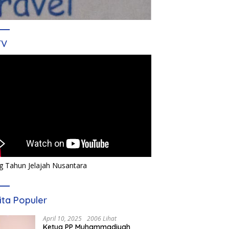
TV
g Tahun Jelajah Nusantara
ita Populer
April 10, 2025
2006 Lihat
Ketua PP Muhammadiyah