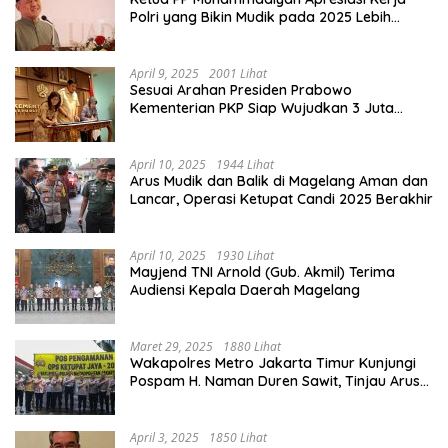
Polri yang Bikin Mudik pada 2025 Lebih
Lancar
April 9, 2025
2001 Lihat
Sesuai Arahan Presiden Prabowo
Kementerian PKP Siap Wujudkan 3 Juta
Rumah
April 10, 2025
1944 Lihat
Arus Mudik dan Balik di Magelang Aman dan
Lancar, Operasi Ketupat Candi 2025 Berakhir
April 10, 2025
1930 Lihat
Mayjend TNI Arnold (Gub. Akmil) Terima
Audiensi Kepala Daerah Magelang
Maret 29, 2025
1880 Lihat
Wakapolres Metro Jakarta Timur Kunjungi
Pospam H. Naman Duren Sawit, Tinjau Arus
Mudik
April 3, 2025
1850 Lihat