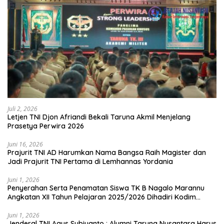
Juli 2, 2026
Letjen TNI Djon Afriandi Bekali Taruna Akmil Menjelang
Prasetya Perwira 2026
Juni 16, 2026
Prajurit TNI AD Harumkan Nama Bangsa Raih Magister dan
Jadi Prajurit TNI Pertama di Lemhannas Yordania
Juni 1, 2026
Penyerahan Serta Penamatan Siswa TK B Nagalo Marannu
Angkatan XII Tahun Pelajaran 2025/2026 Dihadiri Kodim
1714/PJ dan Ibu Persit
Juni 1, 2026
Jenderal TNI Agus Subiyanto : Alumni Taruna Nusantara Harus