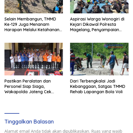
Selain Membangun, TMMD
Aspirasi Warga Wonogiri di
Ke-129 Juga Menanam
Kejari Dikawal Polresta
Harapan Melalui Ketahanan
Magelang, Penyampaian
Pangan
Pendapat Berlangsung Aman
dan Kondusif
Pastikan Peralatan dan
Dari Terbengkalai Jadi
Personel Siap Siaga,
Kebanggaan, Satgas TMMD
Wakapolda Jateng Cek
Rehab Lapangan Bola Voli
Kesiapan Karhutla di
Polresta Magelang
Tinggalkan Balasan
Alamat email Anda tidak akan dipublikasikan.
Ruas yang wajib