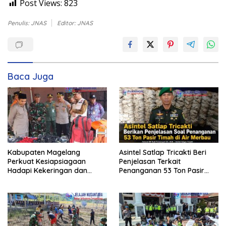
Post Views:
823
Penulis: JNAS
Editor: JNAS
Baca Juga
Kabupaten Magelang
Asintel Satlap Tricakti Beri
Perkuat Kesiapsiagaan
Penjelasan Terkait
Hadapi Kekeringan dan
Penanganan 53 Ton Pasir
Karhutla, Sinergi Seluruh Lini
Timah di Air Merbau