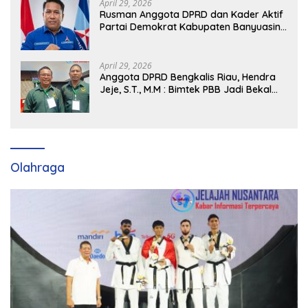
April 29, 2026
Rusman Anggota DPRD dan Kader Aktif
Partai Demokrat Kabupaten Banyuasin
Siap Dukung H. Cik Ujang Pimpin DPD
Partai Demokrat SumSel
April 29, 2026
Anggota DPRD Bengkalis Riau, Hendra
Jeje, S.T., M.M : Bimtek PBB Jadi Bekal
Strategis Tingkatkan Kursi di Bengkalis
hingga DPR RI 2029
Olahraga