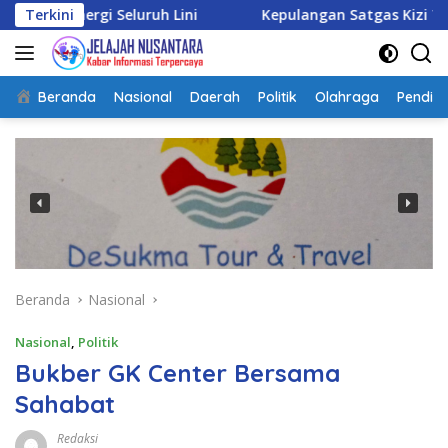
Langsung
luruh Lini
Terkini
Kepulangan Satgas Kizi TNI Kontingen Ga
ke
konten
Beranda
Nasional
Daerah
Politik
Olahraga
Pendidi
Beranda
Nasional
Nasional
,
Politik
Bukber GK Center Bersama
Sahabat
Redaksi