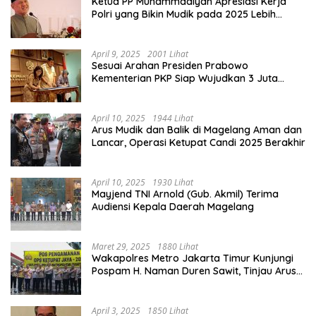
Ketua PP Muhammadiyah Apresiasi Kerja
Polri yang Bikin Mudik pada 2025 Lebih
Lancar
April 9, 2025
2001 Lihat
Sesuai Arahan Presiden Prabowo
Kementerian PKP Siap Wujudkan 3 Juta
Rumah
April 10, 2025
1944 Lihat
Arus Mudik dan Balik di Magelang Aman dan
Lancar, Operasi Ketupat Candi 2025 Berakhir
April 10, 2025
1930 Lihat
Mayjend TNI Arnold (Gub. Akmil) Terima
Audiensi Kepala Daerah Magelang
Maret 29, 2025
1880 Lihat
Wakapolres Metro Jakarta Timur Kunjungi
Pospam H. Naman Duren Sawit, Tinjau Arus
Mudik
April 3, 2025
1850 Lihat