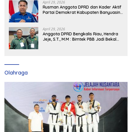
April 29, 2026
Rusman Anggota DPRD dan Kader Aktif
Partai Demokrat Kabupaten Banyuasin
Siap Dukung H. Cik Ujang Pimpin DPD
Partai Demokrat SumSel
April 29, 2026
Anggota DPRD Bengkalis Riau, Hendra
Jeje, S.T., M.M : Bimtek PBB Jadi Bekal
Strategis Tingkatkan Kursi di Bengkalis
hingga DPR RI 2029
Olahraga