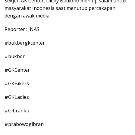
Sekjen GK Center, Diddy Budiono menitip salam untuk
masyarakat Indonesia saat menutup percakapan
dengan awak media.
Reporter : JNAS
#bukbergkcenter
#bukber
#GKCenter
#GKBikers
#GKLadies
#Gibranku
#prabowogibran