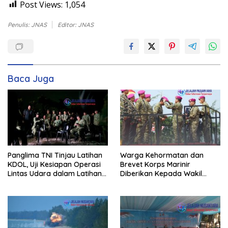
Post Views:
1,054
Penulis: JNAS
Editor: JNAS
Baca Juga
Panglima TNI Tinjau Latihan
Warga Kehormatan dan
KDOL, Uji Kesiapan Operasi
Brevet Korps Marinir
Lintas Udara dalam Latihan
Diberikan Kepada Wakil
Terintegrasi TNI 2026
Panglima TNI dan Sejumlah
Pejabat Negara