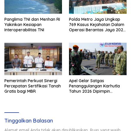
Panglima TNI dan Menhan RI
Polda Metro Jaya Ungkap
Yakinkan Kesiapan
769 Kasus Kejahatan Dalam
Interoperabilitas TNI
Operasi Berantas Jaya 2026,
729 Tersangka Diamankan
Pemerintah Perkuat Sinergi
Apel Gelar Satgas
Percepatan Sertifikasi Tanah
Penanggulangan Karhutla
Gratis bagi MBR
Tahun 2026 Dipimpin
Waasops Panglima TNI
Tinggalkan Balasan
Alamat email Anda tidak akan dipublikasikan.
Ruas yang wajib