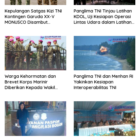
Kepulangan Satgas Kizi TNI
Panglima TNI Tinjau Latihan
Kontingen Garuda XX-V
KDOL, Uji Kesiapan Operasi
MONUSCO Disambut
Lintas Udara dalam Latihan
Panglima TNI
Terintegrasi TNI 2026
Warga Kehormatan dan
Panglima TNI dan Menhan RI
Brevet Korps Marinir
Yakinkan Kesiapan
Diberikan Kepada Wakil
Interoperabilitas TNI
Panglima TNI dan Sejumlah
Pejabat Negara