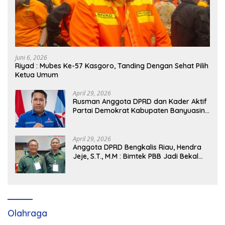
Juni 6, 2026
Riyad : Mubes Ke-57 Kasgoro, Tanding Dengan Sehat Pilih
Ketua Umum
April 29, 2026
Rusman Anggota DPRD dan Kader Aktif
Partai Demokrat Kabupaten Banyuasin
Siap Dukung H. Cik Ujang Pimpin DPD
Partai Demokrat SumSel
April 29, 2026
Anggota DPRD Bengkalis Riau, Hendra
Jeje, S.T., M.M : Bimtek PBB Jadi Bekal
Strategis Tingkatkan Kursi di Bengkalis
hingga DPR RI 2029
Olahraga