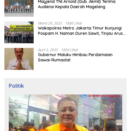
Mayjend TNI Arnold (Gub. Akmil) Terima
Audiensi Kepala Daerah Magelang
Maret 29, 2025
1880 Lihat
Wakapolres Metro Jakarta Timur Kunjungi
Pospam H. Naman Duren Sawit, Tinjau Arus
Mudik
April 3, 2025
1850 Lihat
Gubernur Maluku Himbau Perdamaian
Sawai-Rumaolat
Politik