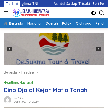
Langsung
TNI
Terkini
Asintel Satlap Tricakti Beri Penjelasan Terkait Pe
ke
konten
Beranda
Nasional
Daerah
Politik
Olahraga
Pendidi
Beranda
Headline
Headline
,
Nasional
Dino Djalal Kejar Mafia Tanah
Redaksi
Desember 10, 2024