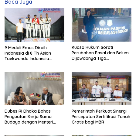
Baca Juga
Kuasa Hukum Soroti
9 Medali Emas Diraih
Perubahan Pasal dan Belum
Indonesia di 8 Th Asian
Dijawabnya Tiga
Taekwondo Indonesia
Permohonan Resmi Dalam
Championship 2026
Kasus Keimigrasian
Dubes RI Dhaka Bahas
Pemerintah Perkuat Sinergi
Penguatan Kerja Sama
Percepatan Sertifikasi Tanah
Budaya dengan Menteri
Gratis bagi MBR
Kebudayaan Bangladesh