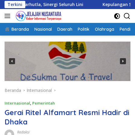
Langsung
la, Sinergi Seluruh Lini
Terkini
Kepulangan Satgas Kizi TNI
ke
konten
Beranda
Nasional
Daerah
Politik
Olahraga
Pendidi
Beranda
Internasional
Internasional
,
Pemerintah
Gerai Ritel Alfamart Resmi Hadir di
Dhaka
Redaksi