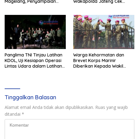
Magelang, Penyampaian
Wakapolda Jateng Cek
Pendapat Berlangsung Aman
Kesiapan Karhutla di
dan Kondusif
Polresta Magelang
Panglima TNI Tinjau Latihan
Warga Kehormatan dan
KDOL, Uji Kesiapan Operasi
Brevet Korps Marinir
Lintas Udara dalam Latihan
Diberikan Kepada Wakil
Terintegrasi TNI 2026
Panglima TNI dan Sejumlah
Pejabat Negara
Tinggalkan Balasan
Alamat email Anda tidak akan dipublikasikan.
Ruas yang wajib
ditandai
*