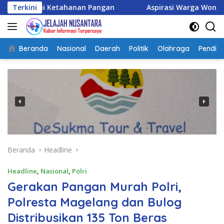
Langsung
i Ketahanan Pangan
Terkini
Aspirasi Warga Wonogiri di Kejar
ke
konten
Beranda
Nasional
Daerah
Politik
Olahraga
Pendidi
Beranda
Headline
Headline
,
Nasional
,
Polri
Gerakan Pangan Murah Polri,
Polresta Magelang dan Bulog
Distribusikan 135 Ton Beras