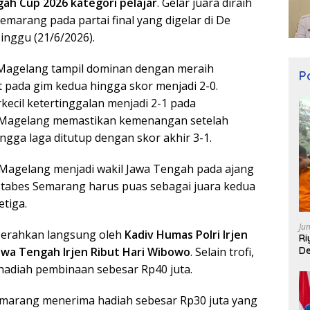
ah Cup 2026 kategori pelajar
. Gelar juara diraih
marang pada partai final yang digelar di De
nggu (21/6/2026).
 Magelang tampil dominan dengan meraih
Po
 pada gim kedua hingga skor menjadi 2-0.
cil ketertinggalan menjadi 2-1 pada
a Magelang memastikan kemenangan setelah
gga laga ditutup dengan skor akhir 3-1.
 Magelang menjadi wakil Jawa Tengah pada ajang
estabes Semarang harus puas sebagai juara kedua
etiga.
Ju
diserahkan langsung oleh
Kadiv Humas Polri Irjen
Ri
De
awa Tengah Irjen Ribut Hari Wibowo
. Selain trofi,
hadiah pembinaan sebesar Rp40 juta.
Semarang menerima hadiah sebesar Rp30 juta yang