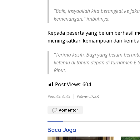
“Baik, insyaallah kita berangkat ke Ja
kemenangan,” imbuhnya.
Kepada peserta yang belum berhasil me
meningkatkan kemampuan dan kembali
“Terima kasih. Bagi yang belum beruntun
ketemu di tahun depan di turnamen E-S
Ribut.
Post Views:
604
Penulis: Sulis
Editor: JNAS
Komentar
Baca Juga