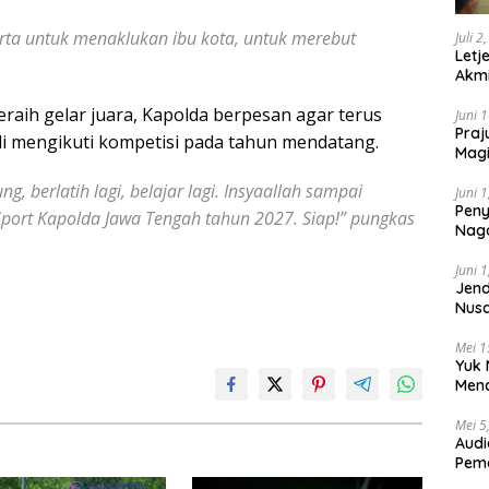
karta untuk menaklukan ibu kota, untuk merebut
Juli 2
Letj
Akmi
raih gelar juara, Kapolda berpesan agar terus
Juni 
Praj
 mengikuti kompetisi pada tahun mendatang.
Magi
Lem
g, berlatih lagi, belajar lagi. Insyaallah sampai
Juni 
Peny
port Kapolda Jawa Tengah tahun 2027. Siap!” pungkas
Naga
2025
Juni 
Jend
Nusa
Berk
Mei 1
Yuk 
Menc
Day
Mei 5
Audi
Pem