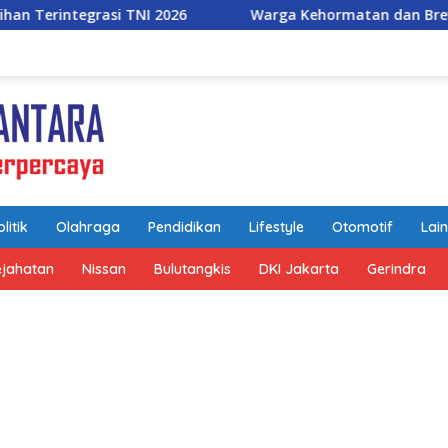
6
Warga Kehormatan dan Brevet Korps Marinir Diberik
litik
Olahraga
Pendidikan
Lifestyle
Otomotif
Lai
ejahatan
Nissan
Bulutangkis
DKI Jakarta
Gerindra