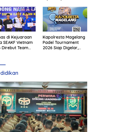
as di Kejuaraan
Kapolresta Magelang
a SEAKF Vietnam
Padel Tournament
 Direbut Team
2026 Siap Digelar,
I
Dorong Sportivitas
dan Perkembangan
Olahraga Padel di
Jawa Tengah–DIY
didikan