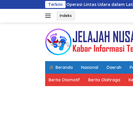
Langsung
siapan Operasi Lintas Udara dalam Latihan Terintegrasi TNI 202
Terkini
ke
konten
Indeks
Beranda
Nasional
Daerah
Po
Berita Otomotif
Berita Olahraga
K