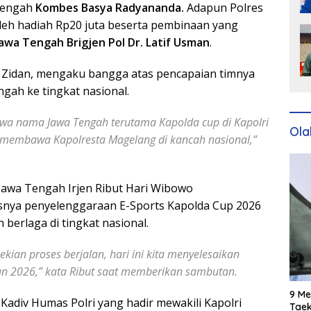
 Tengah
Kombes Basya Radyananda.
Adapun Polres
leh hadiah Rp20 juta beserta pembinaan yang
wa Tengah Brigjen Pol Dr. Latif Usman
.
 Zidan, mengaku bangga atas pencapaian timnya
ah ke tingkat nasional.
a nama Jawa Tengah terutama Kapolda cup di Kapolri
Ola
 membawa Kapolresta Magelang di kancah nasional,”
awa Tengah Irjen Ribut Hari Wibowo
snya penyelenggaraan E-Sports Kapolda Cup 2026
 berlaga di tingkat nasional.
ekian proses berjalan, hari ini kita menyelesaikan
un 2026,” kata Ribut saat memberikan sambutan.
9 Me
Kadiv Humas Polri yang hadir mewakili Kapolri
Taek