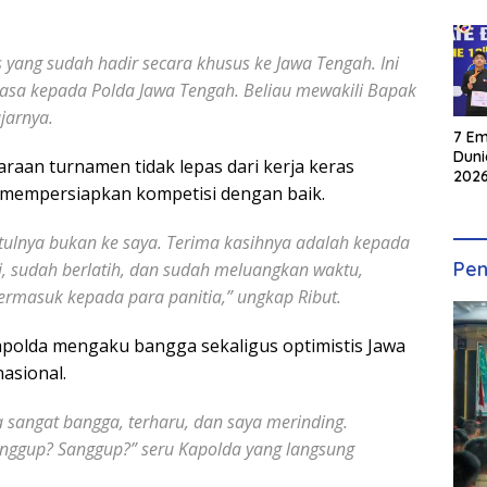
yang sudah hadir secara khusus ke Jawa Tengah. Ini
sa kepada Polda Jawa Tengah. Beliau mewakili Bapak
jarnya.
7 Em
Duni
aan turnamen tidak lepas dari kerja keras
2026
h mempersiapkan kompetisi dengan baik.
INKA
etulnya bukan ke saya. Terima kasihnya adalah kepada
Pen
i, sudah berlatih, dan sudah meluangkan waktu,
Termasuk kepada para panitia,” ungkap Ribut.
apolda mengaku bangga sekaligus optimistis Jawa
asional.
a sangat bangga, terharu, dan saya merinding.
Sanggup? Sanggup?” seru Kapolda yang langsung