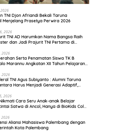
, 2026
en TNI Djon Afriandi Bekali Taruna
l Menjelang Prasetya Perwira 2026
16, 2026
urit TNI AD Harumkan Nama Bangsa Raih
ster dan Jadi Prajurit TNI Pertama di
hannas Yordania
1, 2026
erahan Serta Penamatan Siswa TK B
lo Marannu Angkatan XII Tahun Pelajaran
/2026 Dihadiri Kodim 1714/PJ dan Ibu Persit
1, 2026
eral TNI Agus Subiyanto : Alumni Taruna
ntara Harus Menjadi Generasi Adaptif,
arakter, dan Berintegritas
5, 2026
Nikmati Cara Seru Anak-anak Belajar
intai Satwa di Ancol, Hanya di BioKids Color
, 2026
ensi Aliansi Mahasiswa Palembang dengan
erintah Kota Palembang