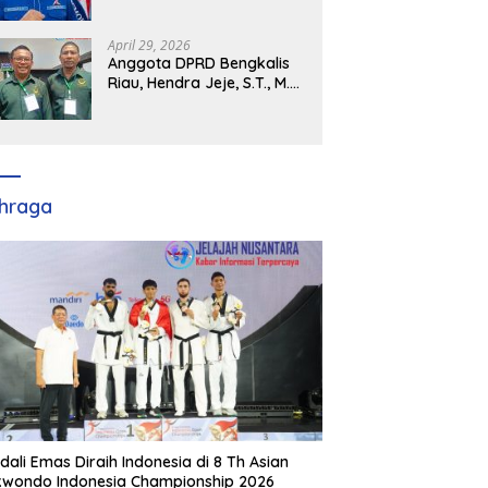
Demokrat Kabupaten
Banyuasin Siap Dukung H.
Cik Ujang Pimpin DPD
April 29, 2026
Partai Demokrat SumSel
Anggota DPRD Bengkalis
Riau, Hendra Jeje, S.T., M.M
: Bimtek PBB Jadi Bekal
Strategis Tingkatkan Kursi
di Bengkalis hingga DPR RI
2029
hraga
dali Emas Diraih Indonesia di 8 Th Asian
wondo Indonesia Championship 2026