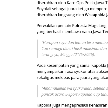
diserahkan oleh Karo Ops Polda Jawa
Boyolali sebagai juara ketiga mempero
diserahkan langsung oleh
Wakapolda Ja
Perwakilan pemain Polresta Magelang,
yang berhasil membawa nama Jawa Teng
“Harapan saya dan teman bisa membaw
Cup semoga diberi hasil maksimal dan
terangnya, Minggu (21/6/2026).
Pada kesempatan yang sama, Kapolda J
menyampaikan rasa syukur atas sukse
sekaligus melepas para juara yang akan
“Alhamdulillah wa syukurillah, setelah s
puncak acara E-Sport Kapolda Cup tah
Kapolda juga mengapresiasi kehadiran 