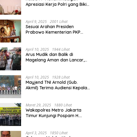
Apresiasi Kerja Polri yang Bikin
Mudik pada 2025 Lebih Lancar
April 9, 2025
2001 Lihat
Sesuai Arahan Presiden
Prabowo Kementerian PKP
Siap Wujudkan 3 Juta Rumah
April 10, 2025
1944 Lihat
Arus Mudik dan Balik di
Magelang Aman dan Lancar,
Operasi Ketupat Candi 2025
Berakhir
April 10, 2025
1928 Lihat
Mayjend TNI Arnold (Gub.
Akmil) Terima Audiensi Kepala
Daerah Magelang
Maret 29, 2025
1880 Lihat
Wakapolres Metro Jakarta
Timur Kunjungi Pospam H.
Naman Duren Sawit, Tinjau
Arus Mudik
April 3, 2025
1850 Lihat