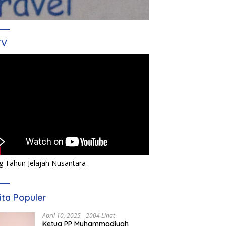
TV
g Tahun Jelajah Nusantara
ita Populer
April 10, 2025
2004 Lihat
Ketua PP Muhammadiyah