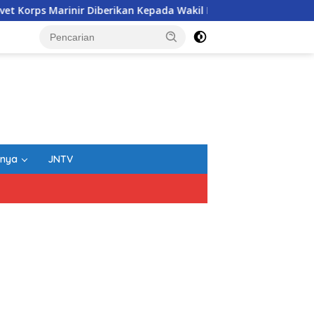
an Kepada Wakil Panglima TNI dan Sejumlah Pejabat Negara
nnya
JNTV