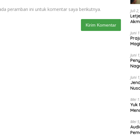
ada peramban ini untuk komentar saya berikutnya.
Juli 2
Letj
Akmi
Juni 
Praj
Magi
Lem
Juni 
Peny
Naga
2025
Juni 
Jend
Nusa
Berk
Mei 1
Yuk 
Menc
Day
Mei 5
Audi
Pem