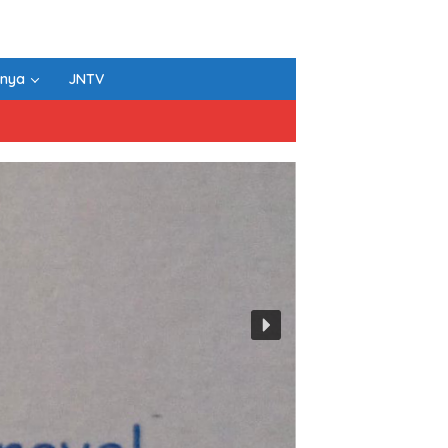
nnya
JNTV