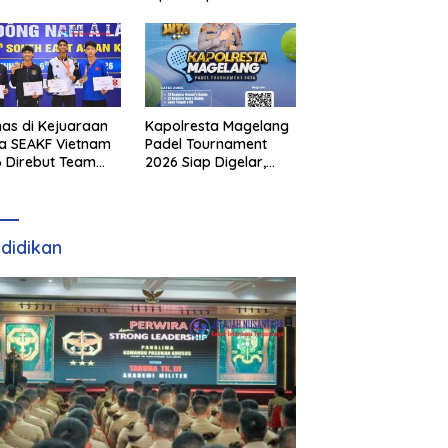
as di Kejuaraan
Kapolresta Magelang
a SEAKF Vietnam
Padel Tournament
 Direbut Team
2026 Siap Digelar,
I
Dorong Sportivitas
dan Perkembangan
Olahraga Padel di
Jawa Tengah–DIY
didikan