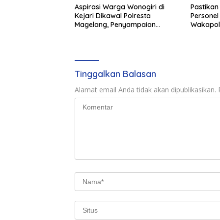
Aspirasi Warga Wonogiri di
Pastikan
Kejari Dikawal Polresta
Personel
Magelang, Penyampaian
Wakapol
Pendapat Berlangsung Aman
Kesiapan
dan Kondusif
Magelan
Tinggalkan Balasan
Alamat email Anda tidak akan dipublikasikan.