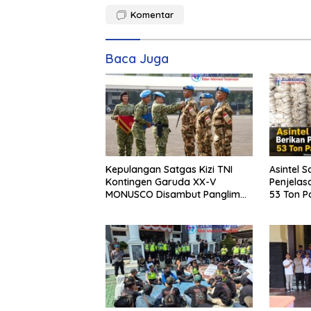
Komentar
Baca Juga
Kepulangan Satgas Kizi TNI
Asintel S
Kontingen Garuda XX-V
Penjelas
MONUSCO Disambut Panglima
53 Ton Pa
TNI
Merbau