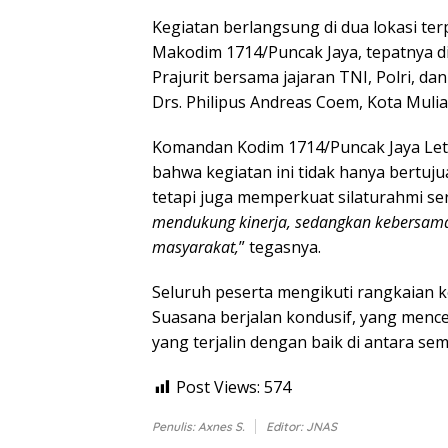
Kegiatan berlangsung di dua lokasi te
Makodim 1714/Puncak Jaya, tepatnya di 
Prajurit bersama jajaran TNI, Polri, 
Drs. Philipus Andreas Coem, Kota Muli
Komandan Kodim 1714/Puncak Jaya Let
bahwa kegiatan ini tidak hanya bertu
tetapi juga memperkuat silaturahmi sert
mendukung kinerja, sedangkan kebersam
masyarakat,
” tegasnya.
Seluruh peserta mengikuti rangkaian 
Suasana berjalan kondusif, yang men
yang terjalin dengan baik di antara se
Post Views:
574
Penulis: Axnes S.
Editor: JNAS