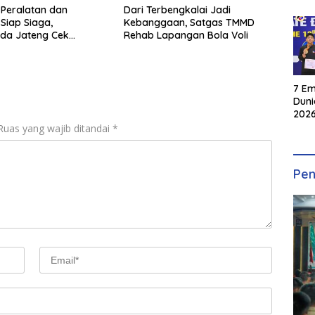
 Peralatan dan
Dari Terbengkalai Jadi
 Siap Siaga,
Kebanggaan, Satgas TMMD
da Jateng Cek
Rehab Lapangan Bola Voli
 Karhutla di Polresta
g
7 Em
Duni
2026
INKA
Ruas yang wajib ditandai
*
Pen