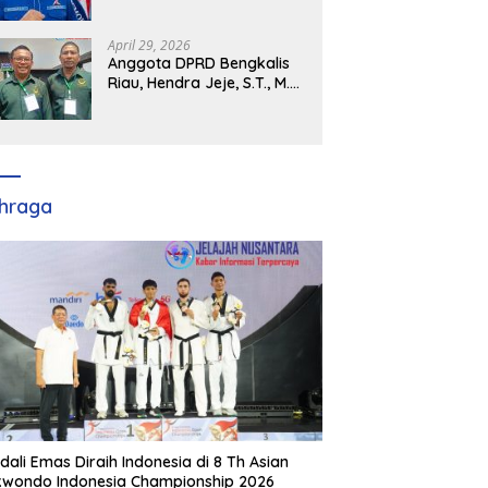
Demokrat Kabupaten
Banyuasin Siap Dukung H.
Cik Ujang Pimpin DPD
April 29, 2026
Partai Demokrat SumSel
Anggota DPRD Bengkalis
Riau, Hendra Jeje, S.T., M.M
: Bimtek PBB Jadi Bekal
Strategis Tingkatkan Kursi
di Bengkalis hingga DPR RI
2029
hraga
dali Emas Diraih Indonesia di 8 Th Asian
wondo Indonesia Championship 2026