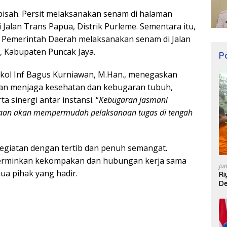
rpisah. Persit melaksanakan senam di halaman
Jalan Trans Papua, Distrik Purleme. Sementara itu,
dan Pemerintah Daerah melaksanakan senam di Jalan
a, Kabupaten Puncak Jaya.
Po
kol Inf Bagus Kurniawan, M.Han., menegaskan
juan menjaga kesehatan dan kebugaran tubuh,
a sinergi antar instansi. “
Kebugaran jasmani
aan akan mempermudah pelaksanaan tugas di tengah
kegiatan dengan tertib dan penuh semangat.
cerminkan kekompakan dan hubungan kerja sama
Ju
mua pihak yang hadir.
Ri
De