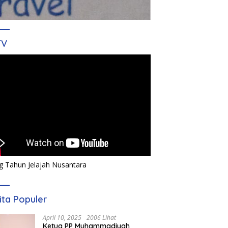
TV
g Tahun Jelajah Nusantara
ita Populer
April 10, 2025
2006 Lihat
Ketua PP Muhammadiyah