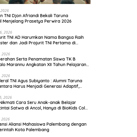
, 2026
en TNI Djon Afriandi Bekali Taruna
l Menjelang Prasetya Perwira 2026
16, 2026
urit TNI AD Harumkan Nama Bangsa Raih
ster dan Jadi Prajurit TNI Pertama di
hannas Yordania
1, 2026
erahan Serta Penamatan Siswa TK B
lo Marannu Angkatan XII Tahun Pelajaran
/2026 Dihadiri Kodim 1714/PJ dan Ibu Persit
1, 2026
eral TNI Agus Subiyanto : Alumni Taruna
ntara Harus Menjadi Generasi Adaptif,
arakter, dan Berintegritas
5, 2026
Nikmati Cara Seru Anak-anak Belajar
intai Satwa di Ancol, Hanya di BioKids Color
, 2026
ensi Aliansi Mahasiswa Palembang dengan
erintah Kota Palembang