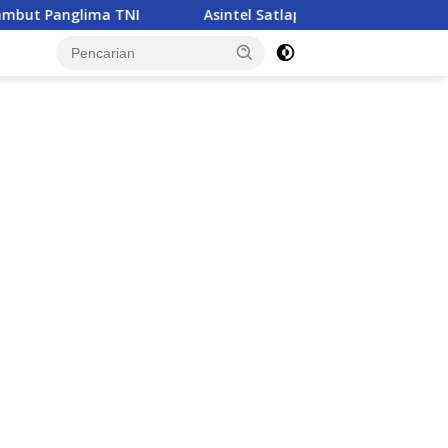
Asintel Satlap Tricakti Beri Penjelasan Terkait Penanganan 5