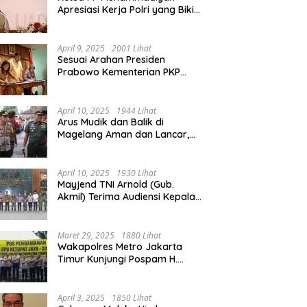
Apresiasi Kerja Polri yang Bikin
Mudik pada 2025 Lebih Lancar
April 9, 2025
2001 Lihat
Sesuai Arahan Presiden
Prabowo Kementerian PKP
Siap Wujudkan 3 Juta Rumah
April 10, 2025
1944 Lihat
Arus Mudik dan Balik di
Magelang Aman dan Lancar,
Operasi Ketupat Candi 2025
Berakhir
April 10, 2025
1930 Lihat
Mayjend TNI Arnold (Gub.
Akmil) Terima Audiensi Kepala
Daerah Magelang
Maret 29, 2025
1880 Lihat
Wakapolres Metro Jakarta
Timur Kunjungi Pospam H.
Naman Duren Sawit, Tinjau
Arus Mudik
April 3, 2025
1850 Lihat