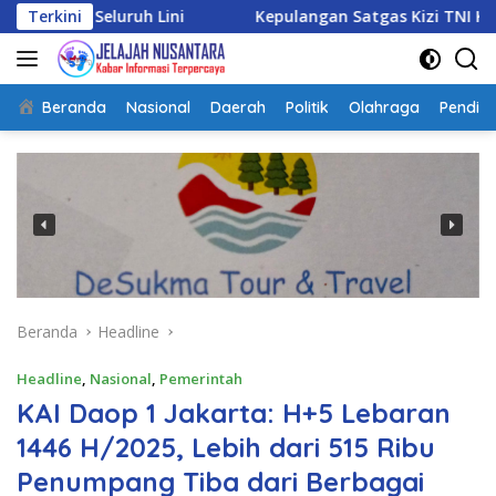
Langsung
uh Lini
Terkini
Kepulangan Satgas Kizi TNI Kontingen Garud
ke
konten
Beranda
Nasional
Daerah
Politik
Olahraga
Pendidi
Beranda
Headline
Headline
,
Nasional
,
Pemerintah
KAI Daop 1 Jakarta: H+5 Lebaran
1446 H/2025, Lebih dari 515 Ribu
Penumpang Tiba dari Berbagai