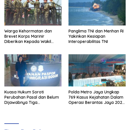
Warga Kehormatan dan
Panglima TNI dan Menhan RI
Brevet Korps Marinir
Yakinkan Kesiapan
Diberikan Kepada Wakil
Interoperabilitas TNI
Panglima TNI dan Sejumlah
Pejabat Negara
Kuasa Hukum Soroti
Polda Metro Jaya Ungkap
Perubahan Pasal dan Belum
769 Kasus Kejahatan Dalam
Dijawabnya Tiga
Operasi Berantas Jaya 2026,
Permohonan Resmi Dalam
729 Tersangka Diamankan
Kasus Keimigrasian