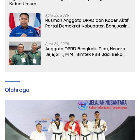
Ketua Umum
April 29, 2026
Rusman Anggota DPRD dan Kader Aktif
Partai Demokrat Kabupaten Banyuasin
Siap Dukung H. Cik Ujang Pimpin DPD
Partai Demokrat SumSel
April 29, 2026
Anggota DPRD Bengkalis Riau, Hendra
Jeje, S.T., M.M : Bimtek PBB Jadi Bekal
Strategis Tingkatkan Kursi di Bengkalis
hingga DPR RI 2029
Olahraga