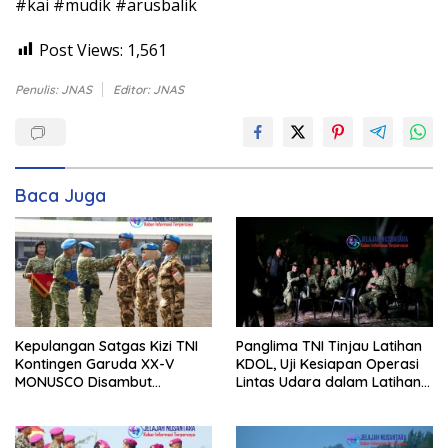
#kai #mudik #arusbalik
Post Views:
1,561
Penulis: JNAS
Editor: JNAS
Baca Juga
Kepulangan Satgas Kizi TNI
Panglima TNI Tinjau Latihan
Kontingen Garuda XX-V
KDOL, Uji Kesiapan Operasi
MONUSCO Disambut
Lintas Udara dalam Latihan
Panglima TNI
Terintegrasi TNI 2026