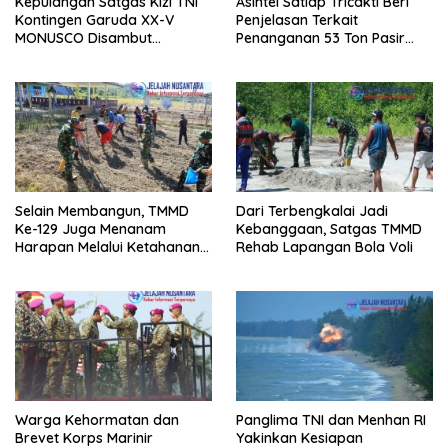
Kepulangan Satgas Kizi TNI
Asintel Satlap Tricakti Beri
Kontingen Garuda XX-V
Penjelasan Terkait
MONUSCO Disambut
Penanganan 53 Ton Pasir
Panglima TNI
Timah di Air Merbau
Selain Membangun, TMMD
Dari Terbengkalai Jadi
Ke-129 Juga Menanam
Kebanggaan, Satgas TMMD
Harapan Melalui Ketahanan
Rehab Lapangan Bola Voli
Pangan
Warga Kehormatan dan
Panglima TNI dan Menhan RI
Brevet Korps Marinir
Yakinkan Kesiapan