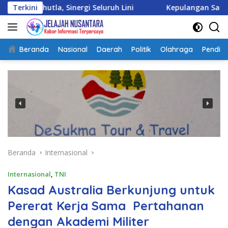
Langsung
, Sinergi Seluruh Lini
Terkini
Kepulangan Satgas Kizi TNI K
ke
konten
Beranda
Nasional
Daerah
Politik
Olahraga
Pendidi
Beranda
Internasional
Internasional
,
TNI
Kasad Australia Berkunjung untuk
Pererat Kerja Sama Pertahanan
dengan Akademi Militer