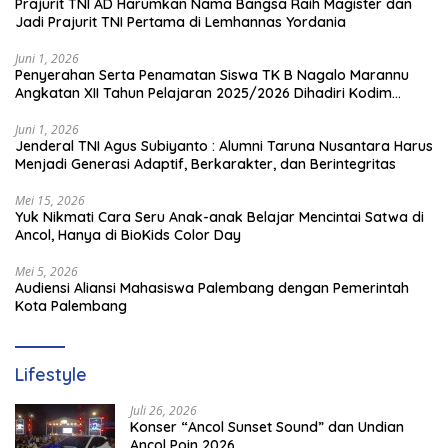
Prajurit TNI AD Harumkan Nama Bangsa Raih Magister dan
Jadi Prajurit TNI Pertama di Lemhannas Yordania
Juni 1, 2026
Penyerahan Serta Penamatan Siswa TK B Nagalo Marannu
Angkatan XII Tahun Pelajaran 2025/2026 Dihadiri Kodim
1714/PJ dan Ibu Persit
Juni 1, 2026
Jenderal TNI Agus Subiyanto : Alumni Taruna Nusantara Harus
Menjadi Generasi Adaptif, Berkarakter, dan Berintegritas
Mei 15, 2026
Yuk Nikmati Cara Seru Anak-anak Belajar Mencintai Satwa di
Ancol, Hanya di BioKids Color Day
Mei 5, 2026
Audiensi Aliansi Mahasiswa Palembang dengan Pemerintah
Kota Palembang
Lifestyle
Juli 26, 2026
Konser “Ancol Sunset Sound” dan Undian
Ancol Poin 2026