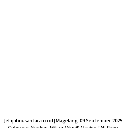
Jelajahnusantara.co.id
|
Magelang, 09 September 2025
– Gubernur Akademi Militer (Akmil) Mayjen TNI Rano