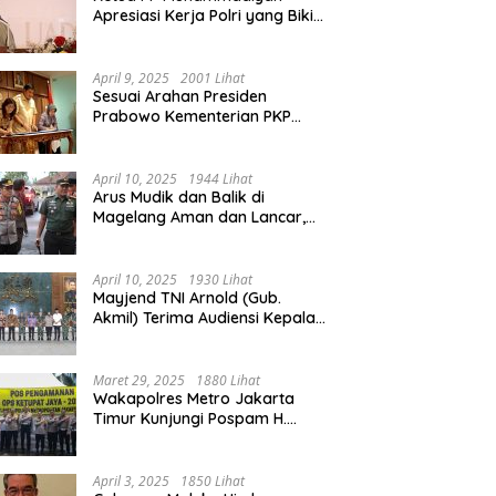
Apresiasi Kerja Polri yang Bikin
Mudik pada 2025 Lebih Lancar
April 9, 2025
2001 Lihat
Sesuai Arahan Presiden
Prabowo Kementerian PKP
Siap Wujudkan 3 Juta Rumah
April 10, 2025
1944 Lihat
Arus Mudik dan Balik di
Magelang Aman dan Lancar,
Operasi Ketupat Candi 2025
Berakhir
April 10, 2025
1930 Lihat
Mayjend TNI Arnold (Gub.
Akmil) Terima Audiensi Kepala
Daerah Magelang
Maret 29, 2025
1880 Lihat
Wakapolres Metro Jakarta
Timur Kunjungi Pospam H.
Naman Duren Sawit, Tinjau
Arus Mudik
April 3, 2025
1850 Lihat