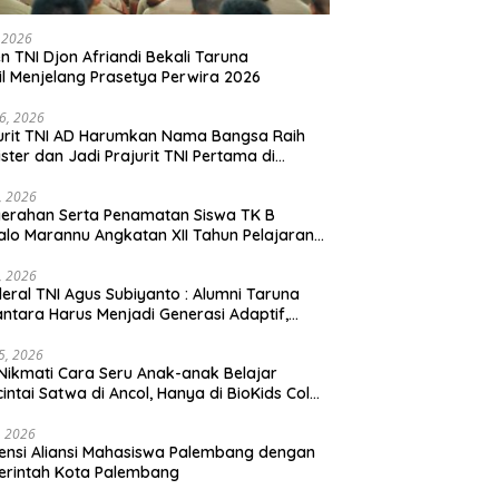
, 2026
en TNI Djon Afriandi Bekali Taruna
l Menjelang Prasetya Perwira 2026
16, 2026
urit TNI AD Harumkan Nama Bangsa Raih
ster dan Jadi Prajurit TNI Pertama di
hannas Yordania
1, 2026
erahan Serta Penamatan Siswa TK B
lo Marannu Angkatan XII Tahun Pelajaran
/2026 Dihadiri Kodim 1714/PJ dan Ibu Persit
1, 2026
eral TNI Agus Subiyanto : Alumni Taruna
ntara Harus Menjadi Generasi Adaptif,
arakter, dan Berintegritas
5, 2026
Nikmati Cara Seru Anak-anak Belajar
intai Satwa di Ancol, Hanya di BioKids Color
, 2026
ensi Aliansi Mahasiswa Palembang dengan
erintah Kota Palembang