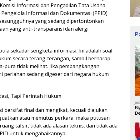
 Komisi Informasi dan Pengadilan Tata Usaha
Pengelola Informasi dan Dokumentasi (PPID)
sesungguhnya yang sedang dipertontonkan
aan yang anti-transparansi dan alergi
Po
 pula sekadar sengketa informasi. Ini adalah soal
kum secara terang-terangan, sambil berharap
ra-pura tidak melihat. Jika pembangkangan
ini perlahan sedang digeser dari negara hukum
asi, Tapi Perintah Hukum
Ju
Ri
i bersifat final dan mengikat, kecuali diajukan
De
guatkan atau memutus perkara, maka putusan
uang tafsir, tidak ada alasan teknis, dan tidak ada
PPID untuk mengabaikannya.