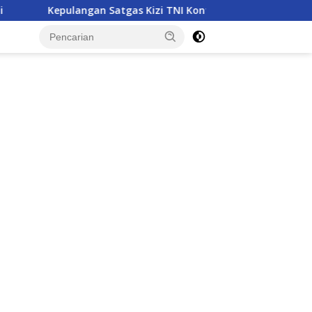
tgas Kizi TNI Kontingen Garuda XX-V MONUSCO Disambut Pang