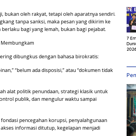
, bukan oleh rakyat, tetapi oleh aparatnya sendiri.
kang tanpa sanksi, maka pesan yang dikirim ke
berlaku bagi yang lemah, bukan bagi pejabat.
7 Em
an Membungkam
Duni
2026
INKA
ring dibungkus dengan bahasa birokratis:
nan,” “belum ada disposisi,” atau “dokumen tidak
Pen
ah alat politik penundaan, strategi klasik untuk
trol publik, dan mengulur waktu sampai
h fondasi pencegahan korupsi, penyalahgunaan
 akses informasi ditutup, kegelapan menjadi