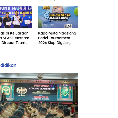
as di Kejuaraan
Kapolresta Magelang
a SEAKF Vietnam
Padel Tournament
 Direbut Team
2026 Siap Digelar,
I
Dorong Sportivitas
dan Perkembangan
Olahraga Padel di
Jawa Tengah–DIY
didikan