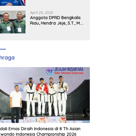
Demokrat Kabupaten
Banyuasin Siap Dukung H.
Cik Ujang Pimpin DPD
April 29, 2026
Partai Demokrat SumSel
Anggota DPRD Bengkalis
Riau, Hendra Jeje, S.T., M.M
: Bimtek PBB Jadi Bekal
Strategis Tingkatkan Kursi
di Bengkalis hingga DPR RI
2029
hraga
dali Emas Diraih Indonesia di 8 Th Asian
wondo Indonesia Championship 2026