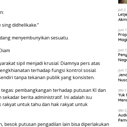
Juli 2
n:
Letj
Akmi
sing didhelikake.”
Juni 
Praj
sedang menyembunyikan sesuatu.
Magi
Lem
 Diam
Juni 
Peny
Naga
arakat sipil menjadi krusial. Diamnya pers atas
2025
gkhianatan terhadap fungsi kontrol sosial.
Juni 
Jend
endiri tanpa tekanan publik yang konsisten.
Nusa
Berk
 tegas: pembangkangan terhadap putusan KI dan
Mei 1
Yuk 
ekadar berita administratif. Ini adalah isu
Menc
 rakyat untuk tahu dan hak rakyat untuk
Day
Mei 5
Audi
Pem
an, besok putusan pengadilan lain bisa diperlakukan