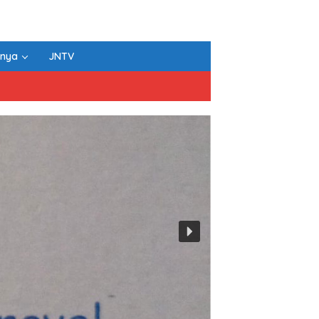
nnya
JNTV