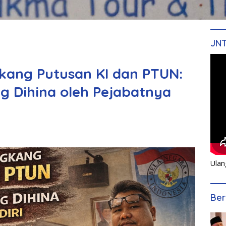
JN
kang Putusan KI dan PTUN:
 Dihina oleh Pejabatnya
Ulan
Ber