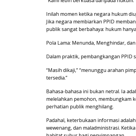
“Kami lebih berkuasa daripada hukum.”
Inilah momen ketika negara hukum diuji
Jika negara membiarkan PPID membang
publik sangat berbahaya: hukum hanya 
Pola Lama: Menunda, Menghindar, d
Dalam praktik, pembangkangan PPID se
“Masih dikaji,” “menunggu arahan pimpi
tersedia.”
Bahasa-bahasa ini bukan netral. Ia adal
melelahkan pemohon, membungkam kon
perhatian publik menghilang.
Padahal, keterbukaan informasi adala
wewenang, dan maladministrasi. Ketika
habitat subur bagi penyimpangan.