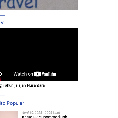
TV
g Tahun Jelajah Nusantara
ita Populer
April 10, 2025
2006 Lihat
Ketua PP Muhammadiyah