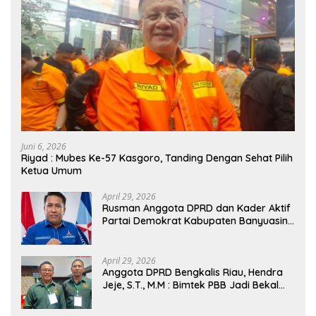
Juni 6, 2026
Riyad : Mubes Ke-57 Kasgoro, Tanding Dengan Sehat Pilih
Ketua Umum
April 29, 2026
Rusman Anggota DPRD dan Kader Aktif
Partai Demokrat Kabupaten Banyuasin
Siap Dukung H. Cik Ujang Pimpin DPD
Partai Demokrat SumSel
April 29, 2026
Anggota DPRD Bengkalis Riau, Hendra
Jeje, S.T., M.M : Bimtek PBB Jadi Bekal
Strategis Tingkatkan Kursi di Bengkalis
hingga DPR RI 2029