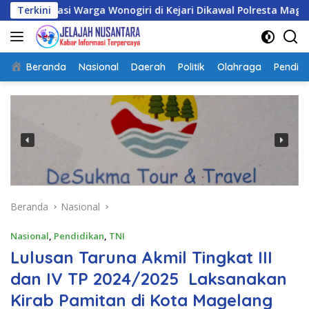
Langsung
arga Wonogiri di Kejari Dikawal Polresta Magelang, Penyampa
Terkini
ke
konten
Beranda
Nasional
Daerah
Politik
Olahraga
Pendidi
Beranda
Nasional
Nasional
,
Pendidikan
,
TNI
Lulusan Taruna Akmil Tingkat III
dan IV TP 2024/2025 Laksanakan
Kirab Pamitan di Kota Magelang