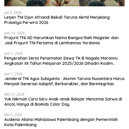
Juli 2, 2026
Letjen TNI Djon Afriandi Bekali Taruna Akmil Menjelang
Prasetya Perwira 2026
Juni 16, 2026
Prajurit TNI AD Harumkan Nama Bangsa Raih Magister dan
Jadi Prajurit TNI Pertama di Lemhannas Yordania
Juni 1, 2026
Penyerahan Serta Penamatan Siswa TK B Nagalo Marannu
Angkatan XII Tahun Pelajaran 2025/2026 Dihadiri Kodim
1714/PJ dan Ibu Persit
Juni 1, 2026
Jenderal TNI Agus Subiyanto : Alumni Taruna Nusantara Harus
Menjadi Generasi Adaptif, Berkarakter, dan Berintegritas
Mei 15, 2026
Yuk Nikmati Cara Seru Anak-anak Belajar Mencintai Satwa di
Ancol, Hanya di BioKids Color Day
Mei 5, 2026
Audiensi Aliansi Mahasiswa Palembang dengan Pemerintah
Kota Palembang