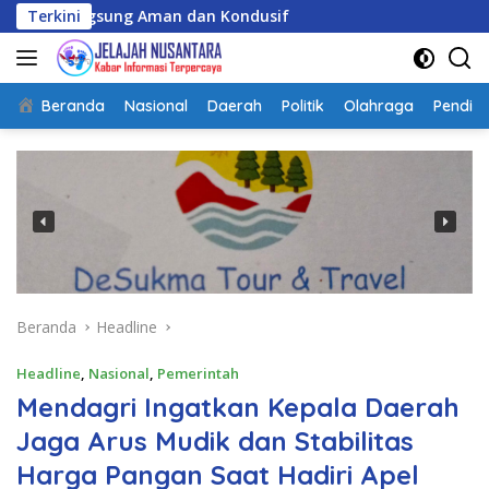
Langsung
gsung Aman dan Kondusif
Terkini
ke
konten
Beranda
Nasional
Daerah
Politik
Olahraga
Pendidi
Beranda
Headline
Headline
,
Nasional
,
Pemerintah
Mendagri Ingatkan Kepala Daerah
Jaga Arus Mudik dan Stabilitas
Harga Pangan Saat Hadiri Apel