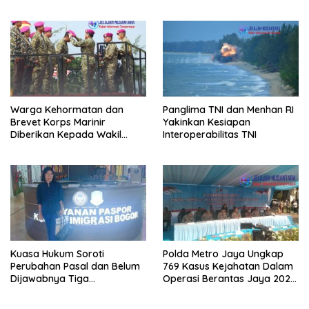
Panglima TNI
Terintegrasi TNI 2026
Warga Kehormatan dan
Panglima TNI dan Menhan RI
Brevet Korps Marinir
Yakinkan Kesiapan
Diberikan Kepada Wakil
Interoperabilitas TNI
Panglima TNI dan Sejumlah
Pejabat Negara
Kuasa Hukum Soroti
Polda Metro Jaya Ungkap
Perubahan Pasal dan Belum
769 Kasus Kejahatan Dalam
Dijawabnya Tiga
Operasi Berantas Jaya 2026,
Permohonan Resmi Dalam
729 Tersangka Diamankan
Kasus Keimigrasian