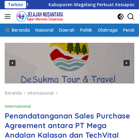
Langsung
Kabupaten Magelang Perkuat Kesiapsiagaan Hadapi Kekeringa
Terkini
ke
konten
Beranda
Nasional
Daerah
Politik
Olahraga
Pendidi
Beranda
Internasional
Internasional
Penandatanganan Sales Purchase
Agreement antara PT Mega
Andalan Kalasan dan TechVital