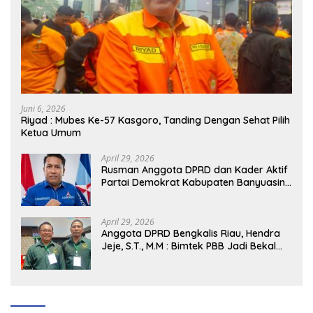
Juni 6, 2026
Riyad : Mubes Ke-57 Kasgoro, Tanding Dengan Sehat Pilih
Ketua Umum
April 29, 2026
Rusman Anggota DPRD dan Kader Aktif
Partai Demokrat Kabupaten Banyuasin
Siap Dukung H. Cik Ujang Pimpin DPD
Partai Demokrat SumSel
April 29, 2026
Anggota DPRD Bengkalis Riau, Hendra
Jeje, S.T., M.M : Bimtek PBB Jadi Bekal
Strategis Tingkatkan Kursi di Bengkalis
hingga DPR RI 2029