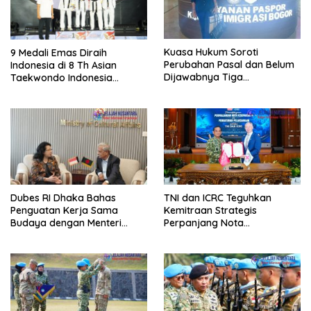
Kuasa Hukum Soroti
9 Medali Emas Diraih
Perubahan Pasal dan Belum
Indonesia di 8 Th Asian
Dijawabnya Tiga
Taekwondo Indonesia
Permohonan Resmi Dalam
Championship 2026
Kasus Keimigrasian
Dubes RI Dhaka Bahas
TNI dan ICRC Teguhkan
Penguatan Kerja Sama
Kemitraan Strategis
Budaya dengan Menteri
Perpanjang Nota
Kebudayaan Bangladesh
Kesepahaman Hukum
Humaniter Internasional