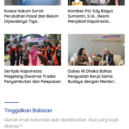
Kuasa Hukum Soroti
Kombes Pol. Edy Bagus
Perubahan Pasal dan Belum
Sumantri, S.I.K., Resmi
Dijawabnya Tiga
Menjabat Kapolresta
Permohonan Resmi Dalam
Magelang, Pengalaman
Kasus Keimigrasian
Panjang di Bidang Lalu Lintas
dan Pengawasan Siap
Perkuat Pelayanan kepada
Masyarakat
Sertijab Kapolresta
Dubes RI Dhaka Bahas
Magelang Diwarnai Tradisi
Penguatan Kerja Sama
Penyambutan dan Pelepasan
Budaya dengan Menteri
Kebudayaan Bangladesh
Tinggalkan Balasan
Alamat email Anda tidak akan dipublikasikan.
Ruas yang wajib
ditandai
*