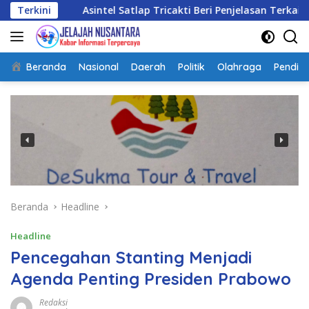
Langsung
Asintel Satlap Tricakti Beri Penjelasan Terkait Penanganan 53 
Terkini
ke
konten
Beranda
Nasional
Daerah
Politik
Olahraga
Pendidi
Beranda
Headline
Headline
Pencegahan Stanting Menjadi
Agenda Penting Presiden Prabowo
Redaksi