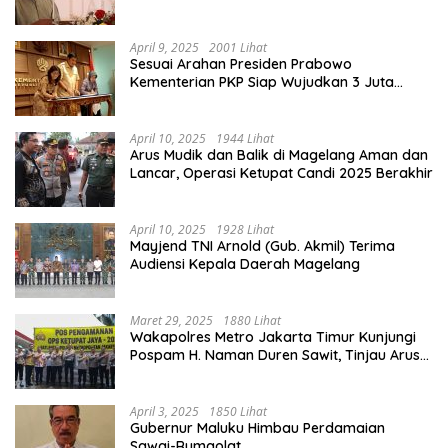
Lancar
April 9, 2025
2001 Lihat
Sesuai Arahan Presiden Prabowo
Kementerian PKP Siap Wujudkan 3 Juta
Rumah
April 10, 2025
1944 Lihat
Arus Mudik dan Balik di Magelang Aman dan
Lancar, Operasi Ketupat Candi 2025 Berakhir
April 10, 2025
1928 Lihat
Mayjend TNI Arnold (Gub. Akmil) Terima
Audiensi Kepala Daerah Magelang
Maret 29, 2025
1880 Lihat
Wakapolres Metro Jakarta Timur Kunjungi
Pospam H. Naman Duren Sawit, Tinjau Arus
Mudik
April 3, 2025
1850 Lihat
Gubernur Maluku Himbau Perdamaian
Sawai-Rumaolat