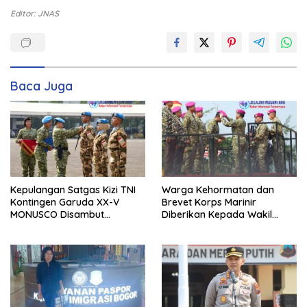
Editor: JNAS
Baca Juga
Kepulangan Satgas Kizi TNI
Warga Kehormatan dan
Kontingen Garuda XX-V
Brevet Korps Marinir
MONUSCO Disambut
Diberikan Kepada Wakil
Panglima TNI
Panglima TNI dan Sejumlah
Pejabat Negara