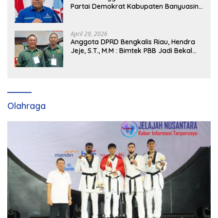
Partai Demokrat Kabupaten Banyuasin
Siap Dukung H. Cik Ujang Pimpin DPD
Partai Demokrat SumSel
April 29, 2026
Anggota DPRD Bengkalis Riau, Hendra
Jeje, S.T., M.M : Bimtek PBB Jadi Bekal
Strategis Tingkatkan Kursi di Bengkalis
hingga DPR RI 2029
Olahraga