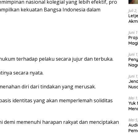
impinan nasional kolegial yang lebih efektif, pro
mpilkan kekuatan Bangsa Indonesia dalam
Juli 2
Letj
Akmi
Juni 
Praj
Magi
Lem
Juni 
hukum terhadap pelaku secara jujur dan terbuka.
Peny
Naga
2025
inya secara nyata.
Juni 
Jend
menahan diri dari tindakan yang merusak.
Nusa
Berk
Mei 1
asis identitas yang akan memperlemah soliditas
Yuk 
Menc
Day
Mei 5
i ini demi memenuhi harapan rakyat dan menciptakan
Audi
Pem