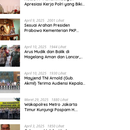
Apresiasi Kerja Polri yang Bikin
Mudik pada 2025 Lebih Lancar
April 9, 2025
2001 Lihat
Sesuai Arahan Presiden
Prabowo Kementerian PKP
Siap Wujudkan 3 Juta Rumah
April 10, 2025
1944 Lihat
Arus Mudik dan Balik di
Magelang Aman dan Lancar,
Operasi Ketupat Candi 2025
Berakhir
April 10, 2025
1930 Lihat
Mayjend TNI Arnold (Gub.
Akmil) Terima Audiensi Kepala
Daerah Magelang
Maret 29, 2025
1880 Lihat
Wakapolres Metro Jakarta
Timur Kunjungi Pospam H.
Naman Duren Sawit, Tinjau
Arus Mudik
April 3, 2025
1850 Lihat