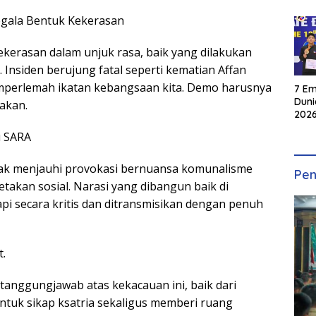
egala Bentuk Kekerasan
kerasan dalam unjuk rasa, baik yang dilakukan
Insiden berujung fatal seperti kematian Affan
perlemah ikatan kebangsaan kita. Demo harusnya
7 Em
Duni
sakan.
2026
INKA
u SARA
ak menjauhi provokasi bernuansa komunalisme
Pen
akan sosial. Narasi yang dibangun baik di
pi secara kritis dan ditransmisikan dengan penuh
t.
anggungjawab atas kekacauan ini, baik dari
entuk sikap ksatria sekaligus memberi ruang