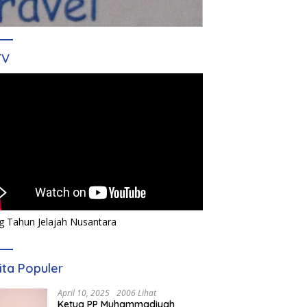
TV
g Tahun Jelajah Nusantara
ita Populer
April 10, 2025
2006 Lihat
Ketua PP Muhammadiyah