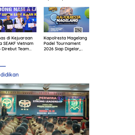
as di Kejuaraan
Kapolresta Magelang
a SEAKF Vietnam
Padel Tournament
 Direbut Team
2026 Siap Digelar,
I
Dorong Sportivitas
dan Perkembangan
Olahraga Padel di
Jawa Tengah–DIY
didikan