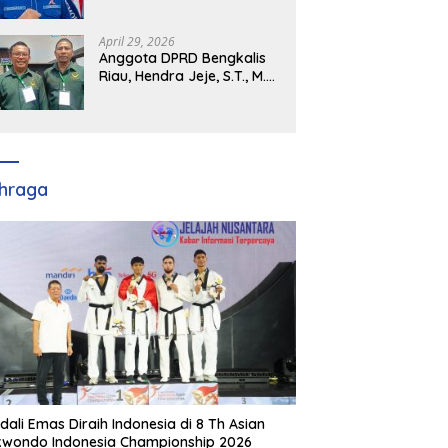
Demokrat Kabupaten
Banyuasin Siap Dukung H.
Cik Ujang Pimpin DPD
April 29, 2026
Partai Demokrat SumSel
Anggota DPRD Bengkalis
Riau, Hendra Jeje, S.T., M.M
: Bimtek PBB Jadi Bekal
Strategis Tingkatkan Kursi
di Bengkalis hingga DPR RI
2029
hraga
dali Emas Diraih Indonesia di 8 Th Asian
wondo Indonesia Championship 2026