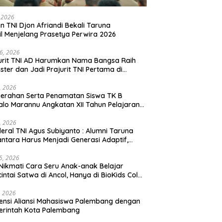
, 2026
en TNI Djon Afriandi Bekali Taruna
l Menjelang Prasetya Perwira 2026
16, 2026
urit TNI AD Harumkan Nama Bangsa Raih
ster dan Jadi Prajurit TNI Pertama di
hannas Yordania
1, 2026
erahan Serta Penamatan Siswa TK B
lo Marannu Angkatan XII Tahun Pelajaran
/2026 Dihadiri Kodim 1714/PJ dan Ibu Persit
1, 2026
eral TNI Agus Subiyanto : Alumni Taruna
ntara Harus Menjadi Generasi Adaptif,
arakter, dan Berintegritas
5, 2026
Nikmati Cara Seru Anak-anak Belajar
intai Satwa di Ancol, Hanya di BioKids Color
, 2026
ensi Aliansi Mahasiswa Palembang dengan
erintah Kota Palembang