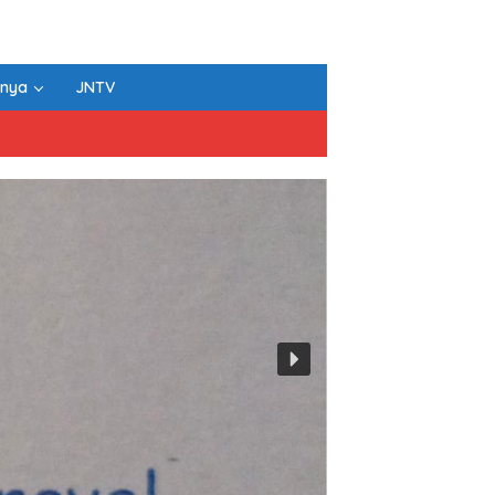
nnya
JNTV