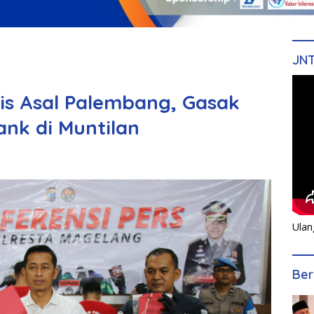
JN
vis Asal Palembang, Gasak
nk di Muntilan
Ulan
Ber