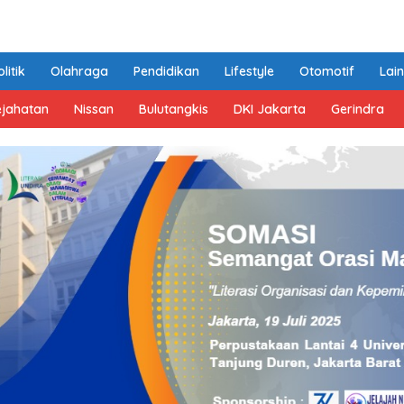
litik
Olahraga
Pendidikan
Lifestyle
Otomotif
Lai
ejahatan
Nissan
Bulutangkis
DKI Jakarta
Gerindra