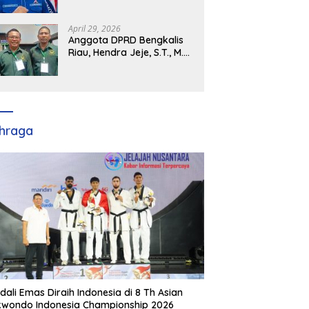
Demokrat Kabupaten
Banyuasin Siap Dukung H.
Cik Ujang Pimpin DPD
April 29, 2026
Partai Demokrat SumSel
Anggota DPRD Bengkalis
Riau, Hendra Jeje, S.T., M.M
: Bimtek PBB Jadi Bekal
Strategis Tingkatkan Kursi
di Bengkalis hingga DPR RI
2029
hraga
dali Emas Diraih Indonesia di 8 Th Asian
wondo Indonesia Championship 2026