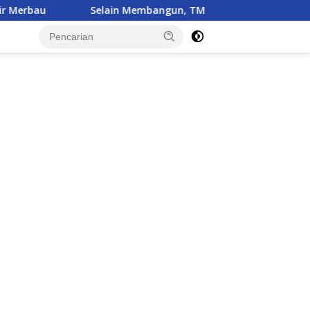
n Membangun, TMMD Ke-129 Juga Menanam Harapan Melalui K