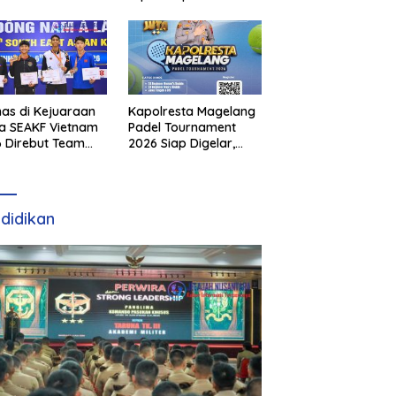
as di Kejuaraan
Kapolresta Magelang
a SEAKF Vietnam
Padel Tournament
 Direbut Team
2026 Siap Digelar,
I
Dorong Sportivitas
dan Perkembangan
Olahraga Padel di
Jawa Tengah–DIY
didikan