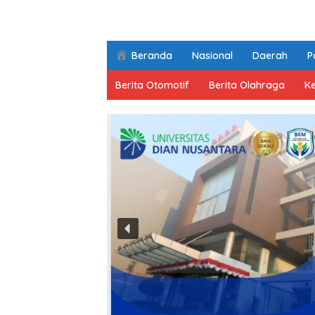
Beranda
Nasional
Daerah
Po
Berita Otomotif
Berita Olahraga
K