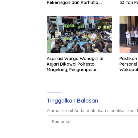
Kekeringan dan Karhutla,
53 Ton Pa
Sinergi Seluruh Lini
Merbau
Aspirasi Warga Wonogiri di
Pastikan
Kejari Dikawal Polresta
Personel
Magelang, Penyampaian
Wakapol
Pendapat Berlangsung Aman
Kesiapan
dan Kondusif
Magelan
Tinggalkan Balasan
Alamat email Anda tidak akan dipublikasikan.