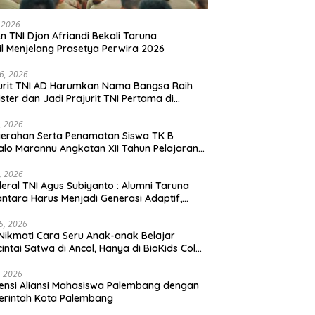
, 2026
en TNI Djon Afriandi Bekali Taruna
l Menjelang Prasetya Perwira 2026
16, 2026
urit TNI AD Harumkan Nama Bangsa Raih
ster dan Jadi Prajurit TNI Pertama di
hannas Yordania
1, 2026
erahan Serta Penamatan Siswa TK B
lo Marannu Angkatan XII Tahun Pelajaran
/2026 Dihadiri Kodim 1714/PJ dan Ibu Persit
1, 2026
eral TNI Agus Subiyanto : Alumni Taruna
ntara Harus Menjadi Generasi Adaptif,
arakter, dan Berintegritas
5, 2026
Nikmati Cara Seru Anak-anak Belajar
intai Satwa di Ancol, Hanya di BioKids Color
, 2026
ensi Aliansi Mahasiswa Palembang dengan
erintah Kota Palembang