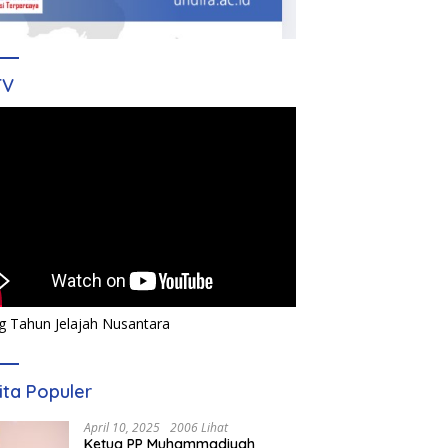
TV
g Tahun Jelajah Nusantara
ita Populer
April 10, 2025
2006 Lihat
Ketua PP Muhammadiyah