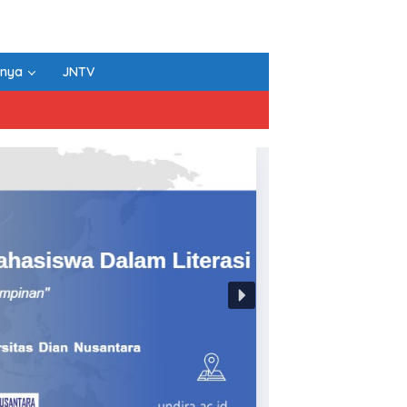
nnya
JNTV