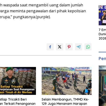
ih waspada saat mengambil uang dalam jumlah
warga meminta pengawalan dari pihak kepolisian
erupa,” pungkasnya.(purple).
7 Em
Duni
2026
INKA
Pen
atlap Tricakti Beri
Selain Membangun, TMMD Ke-
an Terkait Penanganan
129 Juga Menanam Harapan