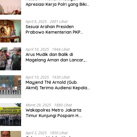
Apresiasi Kerja Polri yang Bikin
Mudik pada 2025 Lebih Lancar
April 9, 2025
2001 Lihat
Sesuai Arahan Presiden
Prabowo Kementerian PKP
Siap Wujudkan 3 Juta Rumah
April 10, 2025
1944 Lihat
Arus Mudik dan Balik di
Magelang Aman dan Lancar,
Operasi Ketupat Candi 2025
Berakhir
April 10, 2025
1930 Lihat
Mayjend TNI Arnold (Gub.
Akmil) Terima Audiensi Kepala
Daerah Magelang
Maret 29, 2025
1880 Lihat
Wakapolres Metro Jakarta
Timur Kunjungi Pospam H.
Naman Duren Sawit, Tinjau
Arus Mudik
April 3, 2025
1850 Lihat