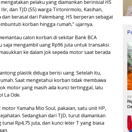
mengatakan pelaku yang diamankan berinisial HS
ir, dan TJD (55) warga Tirtonirmolo, Kasihan,
 dan berasal dari Palembang. HS berperan sebagai
mbuntuti korban hingga rumah,” ujarnya.
Po
memantau calon korban di sekitar Bank BCA
u saja mengambil uang Rp96 juta untuk transaksi
masukkan ke dalam jok sepeda motor saat berada
tong plastik diduga berisi uang. Setelah itu,
rumah. Saat mengetahui korban tidak membawa
k motor yang masih ada kunci tertinggal, lalu
l La Ode.
Ju
Ri
De
it motor Yamaha Mio Soul, pakaian, satu unit HP,
l kejahatan. Sedangkan dari TJD, turut diamankan
tunai Rp4,75 juta, dan kunci leter T yang biasa
aan.