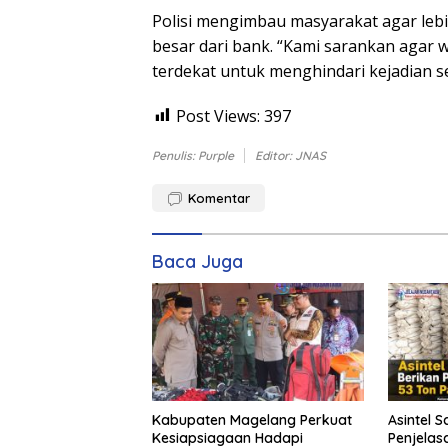
Polisi mengimbau masyarakat agar leb
besar dari bank. “Kami sarankan agar 
terdekat untuk menghindari kejadian s
Post Views:
397
Penulis: Purple
Editor: JNAS
Komentar
Baca Juga
Kabupaten Magelang Perkuat
Asintel S
Kesiapsiagaan Hadapi
Penjelas