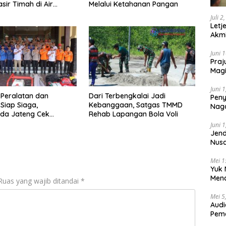
sir Timah di Air
Melalui Ketahanan Pangan
Juli 2
Letj
Akmi
Juni 
Praj
Magi
Lem
Juni 
 Peralatan dan
Dari Terbengkalai Jadi
Peny
 Siap Siaga,
Kebanggaan, Satgas TMMD
Naga
da Jateng Cek
Rehab Lapangan Bola Voli
2025
 Karhutla di Polresta
Juni 
g
Jend
Nusa
Berk
Mei 1
Yuk 
Menc
Ruas yang wajib ditandai
*
Day
Mei 5
Audi
Pem