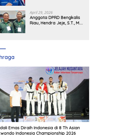
Demokrat Kabupaten
Banyuasin Siap Dukung H.
Cik Ujang Pimpin DPD
April 29, 2026
Partai Demokrat SumSel
Anggota DPRD Bengkalis
Riau, Hendra Jeje, S.T., M.M
: Bimtek PBB Jadi Bekal
Strategis Tingkatkan Kursi
di Bengkalis hingga DPR RI
2029
hraga
dali Emas Diraih Indonesia di 8 Th Asian
wondo Indonesia Championship 2026