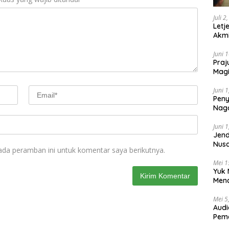
Juli 2
Letj
Akmi
Juni 
Praj
Magi
Lem
Juni 
Peny
Naga
2025
Juni 
Jend
Nusa
ada peramban ini untuk komentar saya berikutnya.
Berk
Mei 1
Yuk 
Menc
Day
Mei 5
Audi
Pem