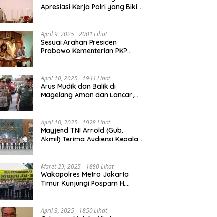
Apresiasi Kerja Polri yang Bikin
Mudik pada 2025 Lebih Lancar
April 9, 2025
2001 Lihat
Sesuai Arahan Presiden
Prabowo Kementerian PKP
Siap Wujudkan 3 Juta Rumah
April 10, 2025
1944 Lihat
Arus Mudik dan Balik di
Magelang Aman dan Lancar,
Operasi Ketupat Candi 2025
Berakhir
April 10, 2025
1928 Lihat
Mayjend TNI Arnold (Gub.
Akmil) Terima Audiensi Kepala
Daerah Magelang
Maret 29, 2025
1880 Lihat
Wakapolres Metro Jakarta
Timur Kunjungi Pospam H.
Naman Duren Sawit, Tinjau
Arus Mudik
April 3, 2025
1850 Lihat