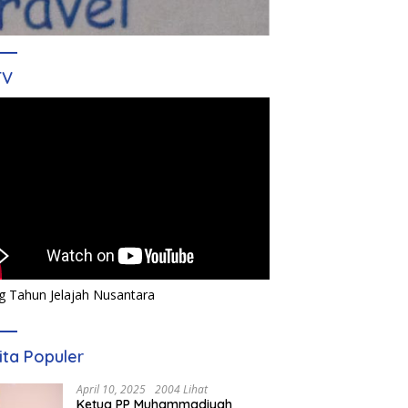
TV
g Tahun Jelajah Nusantara
ita Populer
April 10, 2025
2004 Lihat
Ketua PP Muhammadiyah