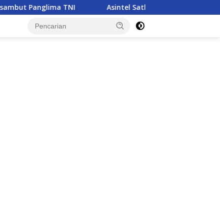
Asintel Satlap Tricakti Beri Penjelasan Terkait Penangana