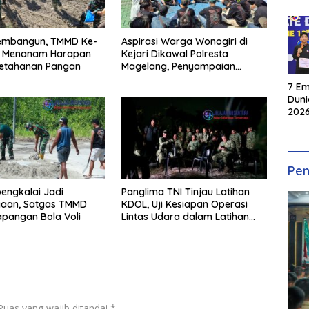
Membangun, TMMD Ke-
Aspirasi Warga Wonogiri di
a Menanam Harapan
Kejari Dikawal Polresta
Ketahanan Pangan
Magelang, Penyampaian
Pendapat Berlangsung Aman
7 Em
dan Kondusif
Duni
2026
INKA
Pen
bengkalai Jadi
Panglima TNI Tinjau Latihan
aan, Satgas TMMD
KDOL, Uji Kesiapan Operasi
pangan Bola Voli
Lintas Udara dalam Latihan
Terintegrasi TNI 2026
Ruas yang wajib ditandai
*