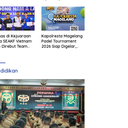
as di Kejuaraan
Kapolresta Magelang
a SEAKF Vietnam
Padel Tournament
 Direbut Team
2026 Siap Digelar,
I
Dorong Sportivitas
dan Perkembangan
Olahraga Padel di
Jawa Tengah–DIY
didikan