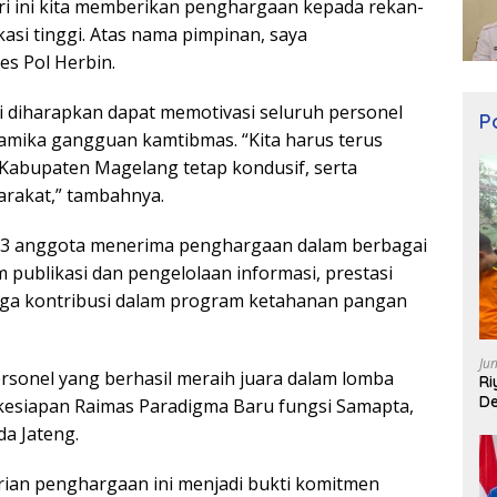
ari ini kita memberikan penghargaan kepada rekan-
asi tinggi. Atas nama pimpinan, saya
s Pol Herbin.
 diharapkan dapat memotivasi seluruh personel
Po
namika gangguan kamtibmas. “Kita harus terus
Kabupaten Magelang tetap kondusif, serta
rakat,” tambahnya.
53 anggota menerima penghargaan dalam berbagai
am publikasi dan pengelolaan informasi, prestasi
ngga kontribusi dalam program ketahanan pangan
Ju
rsonel yang berhasil meraih juara dalam lomba
Ri
De
a kesiapan Raimas Paradigma Baru fungsi Samapta,
a Jateng.
an penghargaan ini menjadi bukti komitmen