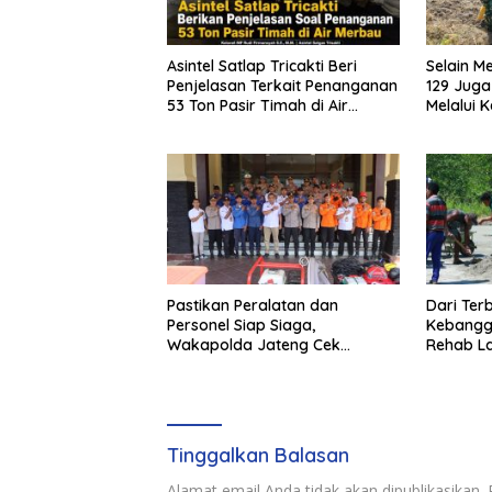
Asintel Satlap Tricakti Beri
Selain 
Penjelasan Terkait Penanganan
129 Jug
53 Ton Pasir Timah di Air
Melalui 
Merbau
Pastikan Peralatan dan
Dari Ter
Personel Siap Siaga,
Kebangg
Wakapolda Jateng Cek
Rehab La
Kesiapan Karhutla di Polresta
Magelang
Tinggalkan Balasan
Alamat email Anda tidak akan dipublikasikan.