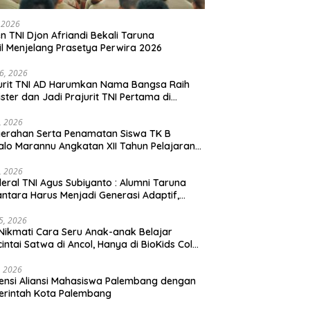
, 2026
en TNI Djon Afriandi Bekali Taruna
l Menjelang Prasetya Perwira 2026
16, 2026
urit TNI AD Harumkan Nama Bangsa Raih
ster dan Jadi Prajurit TNI Pertama di
hannas Yordania
1, 2026
erahan Serta Penamatan Siswa TK B
lo Marannu Angkatan XII Tahun Pelajaran
/2026 Dihadiri Kodim 1714/PJ dan Ibu Persit
1, 2026
eral TNI Agus Subiyanto : Alumni Taruna
ntara Harus Menjadi Generasi Adaptif,
arakter, dan Berintegritas
5, 2026
Nikmati Cara Seru Anak-anak Belajar
intai Satwa di Ancol, Hanya di BioKids Color
, 2026
ensi Aliansi Mahasiswa Palembang dengan
erintah Kota Palembang