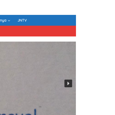
nnya
JNTV