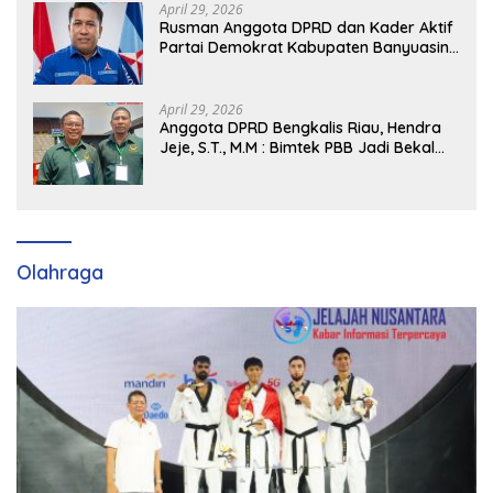
April 29, 2026
Rusman Anggota DPRD dan Kader Aktif
Partai Demokrat Kabupaten Banyuasin
Siap Dukung H. Cik Ujang Pimpin DPD
Partai Demokrat SumSel
April 29, 2026
Anggota DPRD Bengkalis Riau, Hendra
Jeje, S.T., M.M : Bimtek PBB Jadi Bekal
Strategis Tingkatkan Kursi di Bengkalis
hingga DPR RI 2029
Olahraga