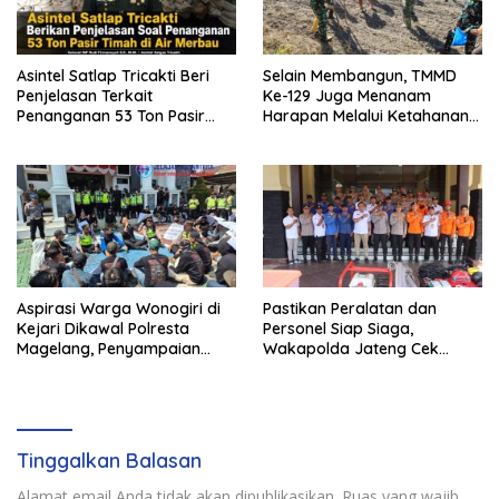
Asintel Satlap Tricakti Beri
Selain Membangun, TMMD
Penjelasan Terkait
Ke-129 Juga Menanam
Penanganan 53 Ton Pasir
Harapan Melalui Ketahanan
Timah di Air Merbau
Pangan
Aspirasi Warga Wonogiri di
Pastikan Peralatan dan
Kejari Dikawal Polresta
Personel Siap Siaga,
Magelang, Penyampaian
Wakapolda Jateng Cek
Pendapat Berlangsung Aman
Kesiapan Karhutla di
dan Kondusif
Polresta Magelang
Tinggalkan Balasan
Alamat email Anda tidak akan dipublikasikan.
Ruas yang wajib