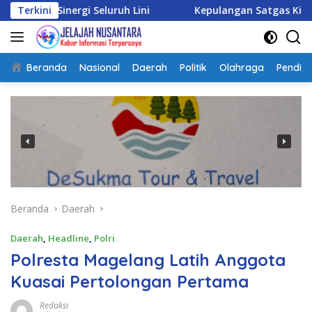
Langsung
gi Seluruh Lini
Terkini
Kepulangan Satgas Kizi TNI Konting
ke
konten
Beranda
Nasional
Daerah
Politik
Olahraga
Pendidi
Beranda
Daerah
Daerah
,
Headline
,
Polri
Polresta Magelang Latih Anggota
Kuasai Pertolongan Pertama
Redaksi