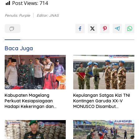
Post Views:
714
Penulis: Purple
Editor: JNAS
Baca Juga
Kabupaten Magelang
Kepulangan Satgas Kizi TNI
Perkuat Kesiapsiagaan
Kontingen Garuda XX-V
Hadapi Kekeringan dan
MONUSCO Disambut
Karhutla, Sinergi Seluruh Lini
Panglima TNI