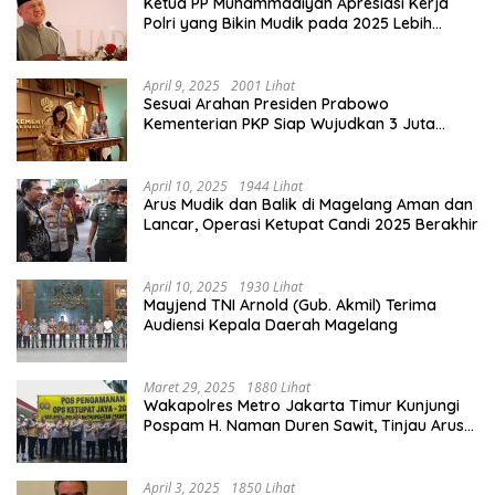
Ketua PP Muhammadiyah Apresiasi Kerja
Polri yang Bikin Mudik pada 2025 Lebih
Lancar
April 9, 2025
2001 Lihat
Sesuai Arahan Presiden Prabowo
Kementerian PKP Siap Wujudkan 3 Juta
Rumah
April 10, 2025
1944 Lihat
Arus Mudik dan Balik di Magelang Aman dan
Lancar, Operasi Ketupat Candi 2025 Berakhir
April 10, 2025
1930 Lihat
Mayjend TNI Arnold (Gub. Akmil) Terima
Audiensi Kepala Daerah Magelang
Maret 29, 2025
1880 Lihat
Wakapolres Metro Jakarta Timur Kunjungi
Pospam H. Naman Duren Sawit, Tinjau Arus
Mudik
April 3, 2025
1850 Lihat