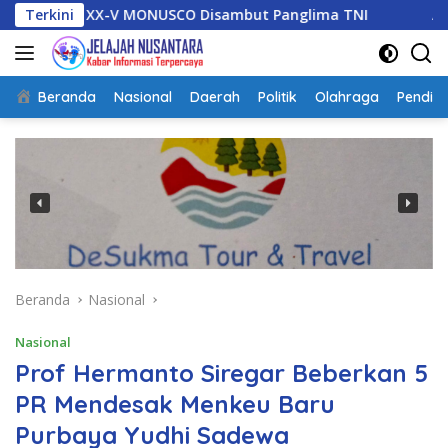
Langsung
XX-V MONUSCO Disambut Panglima TNI
Terkini
Asintel Satlap Tr
ke
konten
Beranda
Nasional
Daerah
Politik
Olahraga
Pendidi
Beranda
Nasional
Nasional
Prof Hermanto Siregar Beberkan 5
PR Mendesak Menkeu Baru
Purbaya Yudhi Sadewa