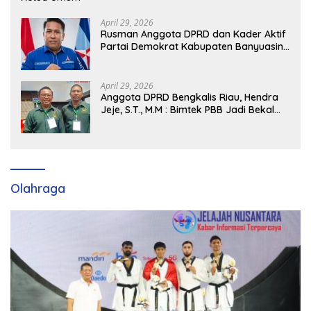
April 29, 2026
Rusman Anggota DPRD dan Kader Aktif
Partai Demokrat Kabupaten Banyuasin
Siap Dukung H. Cik Ujang Pimpin DPD
Partai Demokrat SumSel
April 29, 2026
Anggota DPRD Bengkalis Riau, Hendra
Jeje, S.T., M.M : Bimtek PBB Jadi Bekal
Strategis Tingkatkan Kursi di Bengkalis
hingga DPR RI 2029
Olahraga