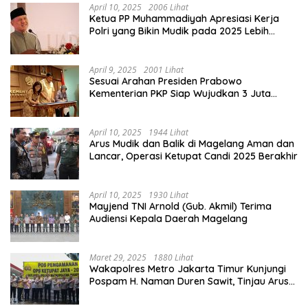
April 10, 2025
2006 Lihat
Ketua PP Muhammadiyah Apresiasi Kerja
Polri yang Bikin Mudik pada 2025 Lebih
Lancar
April 9, 2025
2001 Lihat
Sesuai Arahan Presiden Prabowo
Kementerian PKP Siap Wujudkan 3 Juta
Rumah
April 10, 2025
1944 Lihat
Arus Mudik dan Balik di Magelang Aman dan
Lancar, Operasi Ketupat Candi 2025 Berakhir
April 10, 2025
1930 Lihat
Mayjend TNI Arnold (Gub. Akmil) Terima
Audiensi Kepala Daerah Magelang
Maret 29, 2025
1880 Lihat
Wakapolres Metro Jakarta Timur Kunjungi
Pospam H. Naman Duren Sawit, Tinjau Arus
Mudik