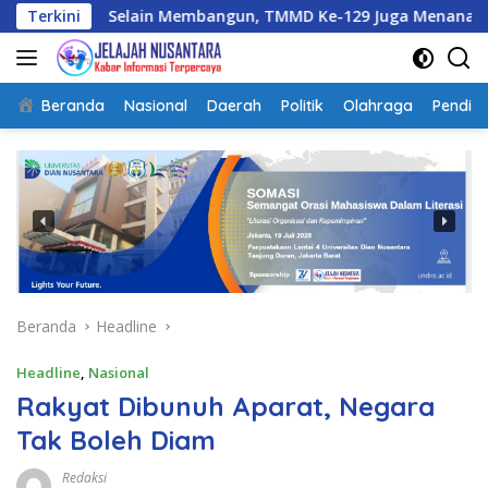
Langsung
elain Membangun, TMMD Ke-129 Juga Menanam Harapan Melal
Terkini
ke
konten
Beranda
Nasional
Daerah
Politik
Olahraga
Pendidi
Beranda
Headline
Headline
,
Nasional
Rakyat Dibunuh Aparat, Negara
Tak Boleh Diam
Redaksi