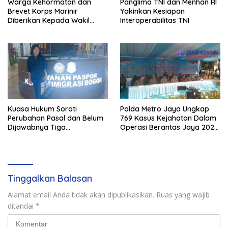
Warga Kehormatan dan
Panglima TNI dan Menhan RI
Brevet Korps Marinir
Yakinkan Kesiapan
Diberikan Kepada Wakil
Interoperabilitas TNI
Panglima TNI dan Sejumlah
Pejabat Negara
Kuasa Hukum Soroti
Polda Metro Jaya Ungkap
Perubahan Pasal dan Belum
769 Kasus Kejahatan Dalam
Dijawabnya Tiga
Operasi Berantas Jaya 2026,
Permohonan Resmi Dalam
729 Tersangka Diamankan
Kasus Keimigrasian
Tinggalkan Balasan
Alamat email Anda tidak akan dipublikasikan.
Ruas yang wajib
ditandai
*