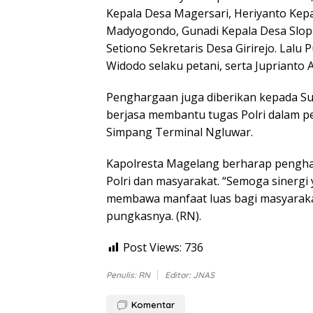
Kepala Desa Magersari, Heriyanto Kepa
Madyogondo, Gunadi Kepala Desa Slopro
Setiono Sekretaris Desa Girirejo. Lal
Widodo selaku petani, serta Juprianto 
Penghargaan juga diberikan kepada Su
berjasa membantu tugas Polri dalam pel
Simpang Terminal Ngluwar.
Kapolresta Magelang berharap pengha
Polri dan masyarakat. “Semoga sinergi 
membawa manfaat luas bagi masyaraka
pungkasnya. (RN).
Post Views:
736
Penulis: RN
Editor: JNAS
Komentar