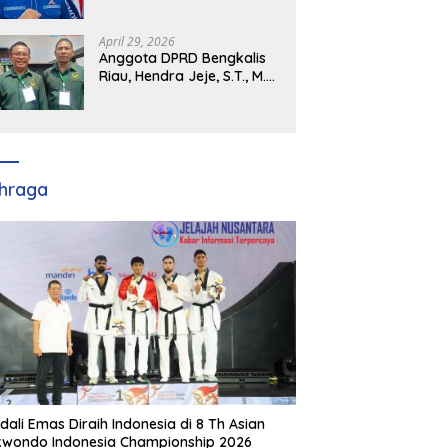
Demokrat Kabupaten
Banyuasin Siap Dukung H.
Cik Ujang Pimpin DPD
April 29, 2026
Partai Demokrat SumSel
Anggota DPRD Bengkalis
Riau, Hendra Jeje, S.T., M.M
: Bimtek PBB Jadi Bekal
Strategis Tingkatkan Kursi
di Bengkalis hingga DPR RI
2029
hraga
dali Emas Diraih Indonesia di 8 Th Asian
wondo Indonesia Championship 2026