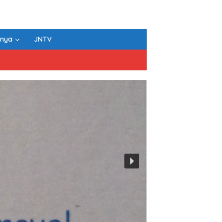
nnya
JNTV