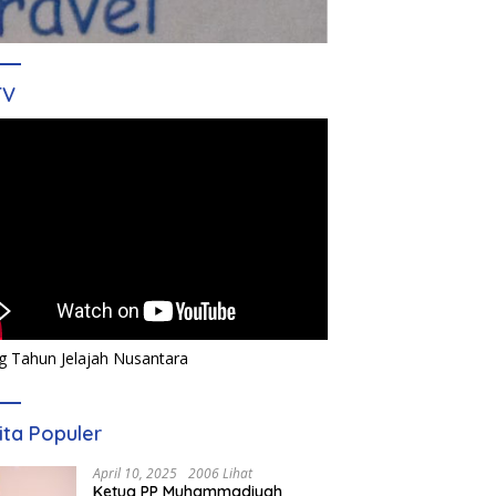
TV
g Tahun Jelajah Nusantara
ita Populer
April 10, 2025
2006 Lihat
Ketua PP Muhammadiyah