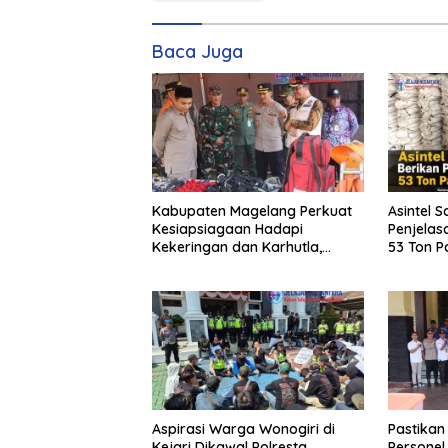
Baca Juga
Kabupaten Magelang Perkuat
Asintel S
Kesiapsiagaan Hadapi
Penjelas
Kekeringan dan Karhutla,
53 Ton Pa
Sinergi Seluruh Lini
Merbau
Aspirasi Warga Wonogiri di
Pastikan
Kejari Dikawal Polresta
Personel