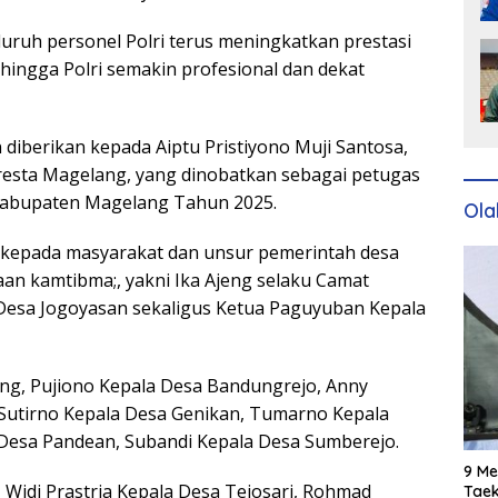
uruh personel Polri terus meningkatkan prestasi
hingga Polri semakin profesional dan dekat
diberikan kepada Aiptu Pristiyono Muji Santosa,
olresta Magelang, yang dinobatkan sebagai petugas
t Kabupaten Magelang Tahun 2025.
Ola
n kepada masyarakat dan unsur pemerintah desa
an kamtibma;, yakni Ika Ajeng selaku Camat
a Desa Jogoyasan sekaligus Ketua Paguyuban Kepala
ng, Pujiono Kepala Desa Bandungrejo, Anny
 Sutirno Kepala Desa Genikan, Tumarno Kepala
 Desa Pandean, Subandi Kepala Desa Sumberejo.
9 Me
 Widi Prastria Kepala Desa Tejosari, Rohmad
Taek