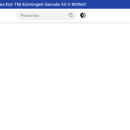
aruda XX-V MONUSCO Disambut Panglima TNI
Asintel Sa