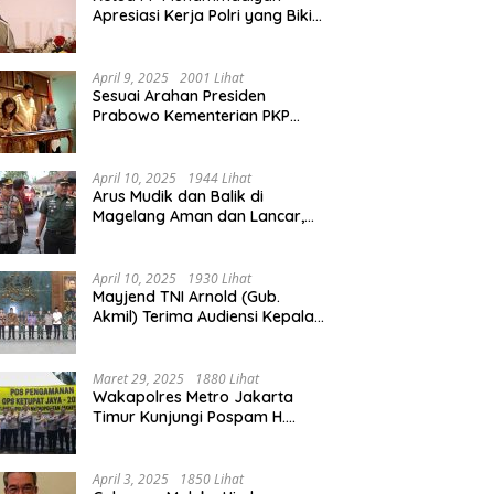
Apresiasi Kerja Polri yang Bikin
Mudik pada 2025 Lebih Lancar
April 9, 2025
2001 Lihat
Sesuai Arahan Presiden
Prabowo Kementerian PKP
Siap Wujudkan 3 Juta Rumah
April 10, 2025
1944 Lihat
Arus Mudik dan Balik di
Magelang Aman dan Lancar,
Operasi Ketupat Candi 2025
Berakhir
April 10, 2025
1930 Lihat
Mayjend TNI Arnold (Gub.
Akmil) Terima Audiensi Kepala
Daerah Magelang
Maret 29, 2025
1880 Lihat
Wakapolres Metro Jakarta
Timur Kunjungi Pospam H.
Naman Duren Sawit, Tinjau
Arus Mudik
April 3, 2025
1850 Lihat