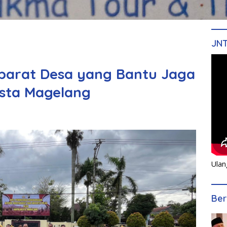
JN
arat Desa yang Bantu Jaga
esta Magelang
Ulan
Ber