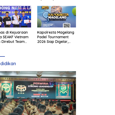
as di Kejuaraan
Kapolresta Magelang
a SEAKF Vietnam
Padel Tournament
 Direbut Team
2026 Siap Digelar,
I
Dorong Sportivitas
dan Perkembangan
Olahraga Padel di
Jawa Tengah–DIY
didikan