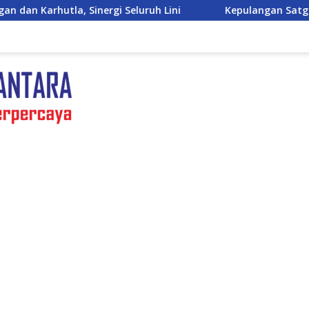
eluruh Lini
Kepulangan Satgas Kizi TNI Kontingen G