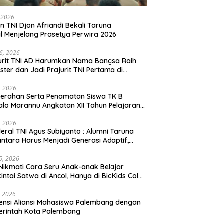
, 2026
en TNI Djon Afriandi Bekali Taruna
l Menjelang Prasetya Perwira 2026
16, 2026
urit TNI AD Harumkan Nama Bangsa Raih
ster dan Jadi Prajurit TNI Pertama di
hannas Yordania
1, 2026
erahan Serta Penamatan Siswa TK B
lo Marannu Angkatan XII Tahun Pelajaran
/2026 Dihadiri Kodim 1714/PJ dan Ibu Persit
1, 2026
eral TNI Agus Subiyanto : Alumni Taruna
ntara Harus Menjadi Generasi Adaptif,
arakter, dan Berintegritas
5, 2026
Nikmati Cara Seru Anak-anak Belajar
intai Satwa di Ancol, Hanya di BioKids Color
, 2026
ensi Aliansi Mahasiswa Palembang dengan
erintah Kota Palembang