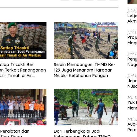
Juli 2
Letj
Akmi
Juni 
Praj
Magi
Lem
Juni 
Peny
atlap Tricakti Beri
Selain Membangun, TMMD Ke-
Naga
an Terkait Penanganan
129 Juga Menanam Harapan
2025
sir Timah di Air
Melalui Ketahanan Pangan
Juni 
Jend
Nusa
Berk
Mei 1
Yuk 
Menc
Day
Mei 5
Audi
Pem
 Peralatan dan
Dari Terbengkalai Jadi
 Siap Siaga,
Kebanggaan, Satgas TMMD