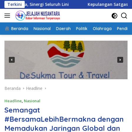
Langsung
Seluruh Lini
Terkini
Kepulangan Satgas Kizi TNI Kontingen 
ke
konten
Beranda
Nasional
Daerah
Politik
Olahraga
Pendidi
Beranda
Headline
Headline
,
Nasional
Semangat
#BersamaLebihBermakna dengan
Memadukan Jaringan Global dan