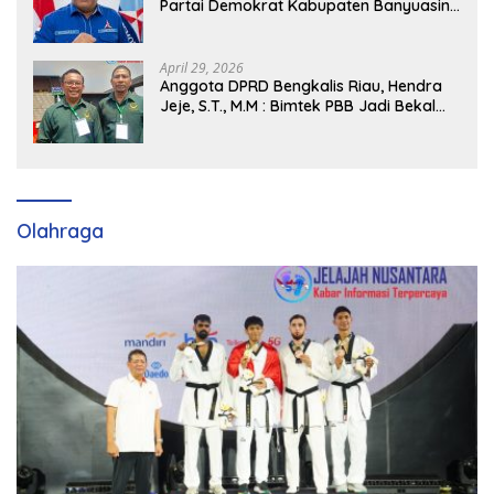
Partai Demokrat Kabupaten Banyuasin
Siap Dukung H. Cik Ujang Pimpin DPD
Partai Demokrat SumSel
April 29, 2026
Anggota DPRD Bengkalis Riau, Hendra
Jeje, S.T., M.M : Bimtek PBB Jadi Bekal
Strategis Tingkatkan Kursi di Bengkalis
hingga DPR RI 2029
Olahraga