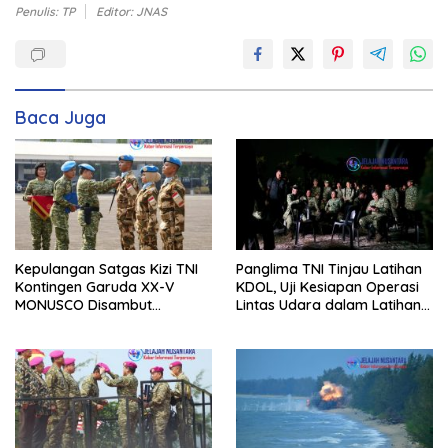
Penulis: TP
Editor: JNAS
Baca Juga
Kepulangan Satgas Kizi TNI
Panglima TNI Tinjau Latihan
Kontingen Garuda XX-V
KDOL, Uji Kesiapan Operasi
MONUSCO Disambut
Lintas Udara dalam Latihan
Panglima TNI
Terintegrasi TNI 2026