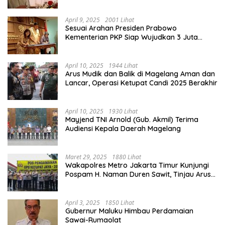
Lancar
April 9, 2025
2001 Lihat
Sesuai Arahan Presiden Prabowo
Kementerian PKP Siap Wujudkan 3 Juta
Rumah
April 10, 2025
1944 Lihat
Arus Mudik dan Balik di Magelang Aman dan
Lancar, Operasi Ketupat Candi 2025 Berakhir
April 10, 2025
1930 Lihat
Mayjend TNI Arnold (Gub. Akmil) Terima
Audiensi Kepala Daerah Magelang
Maret 29, 2025
1880 Lihat
Wakapolres Metro Jakarta Timur Kunjungi
Pospam H. Naman Duren Sawit, Tinjau Arus
Mudik
April 3, 2025
1850 Lihat
Gubernur Maluku Himbau Perdamaian
Sawai-Rumaolat