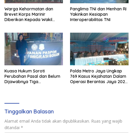
Warga Kehormatan dan
Panglima TNI dan Menhan RI
Brevet Korps Marinir
Yakinkan Kesiapan
Diberikan Kepada Wakil
Interoperabilitas TNI
Panglima TNI dan Sejumlah
Pejabat Negara
Kuasa Hukum Soroti
Polda Metro Jaya Ungkap
Perubahan Pasal dan Belum
769 Kasus Kejahatan Dalam
Dijawabnya Tiga
Operasi Berantas Jaya 2026,
Permohonan Resmi Dalam
729 Tersangka Diamankan
Kasus Keimigrasian
Tinggalkan Balasan
Alamat email Anda tidak akan dipublikasikan.
Ruas yang wajib
ditandai
*