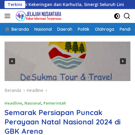
Langsung
ringan dan Karhutla, Sinergi Seluruh Lini
Terkini
Kepulangan
ke
konten
Beranda
Nasional
Daerah
Politik
Olahraga
Pendidi
Beranda
Headline
Headline
,
Nasional
,
Pemerintah
Semarak Persiapan Puncak
Perayaan Natal Nasional 2024 di
GBK Arena