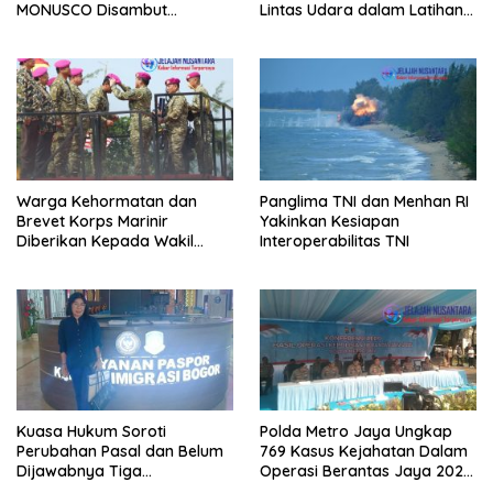
MONUSCO Disambut
Lintas Udara dalam Latihan
Panglima TNI
Terintegrasi TNI 2026
Warga Kehormatan dan
Panglima TNI dan Menhan RI
Brevet Korps Marinir
Yakinkan Kesiapan
Diberikan Kepada Wakil
Interoperabilitas TNI
Panglima TNI dan Sejumlah
Pejabat Negara
Kuasa Hukum Soroti
Polda Metro Jaya Ungkap
Perubahan Pasal dan Belum
769 Kasus Kejahatan Dalam
Dijawabnya Tiga
Operasi Berantas Jaya 2026,
Permohonan Resmi Dalam
729 Tersangka Diamankan