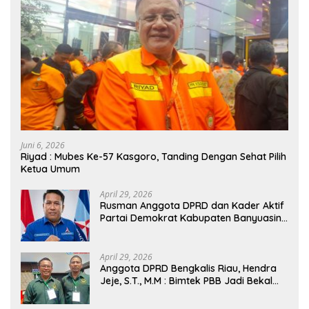
Juni 6, 2026
Riyad : Mubes Ke-57 Kasgoro, Tanding Dengan Sehat Pilih
Ketua Umum
April 29, 2026
Rusman Anggota DPRD dan Kader Aktif
Partai Demokrat Kabupaten Banyuasin
Siap Dukung H. Cik Ujang Pimpin DPD
Partai Demokrat SumSel
April 29, 2026
Anggota DPRD Bengkalis Riau, Hendra
Jeje, S.T., M.M : Bimtek PBB Jadi Bekal
Strategis Tingkatkan Kursi di Bengkalis
hingga DPR RI 2029