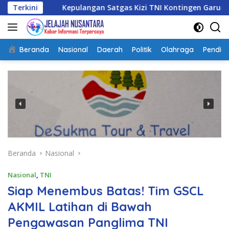
Langsung
Kepulangan Satgas Kizi TNI Kontingen Garuda XX-V MONUSCO
Terkini
ke
konten
Beranda
Nasional
Daerah
Politik
Olahraga
Pendidi
Beranda
Nasional
Nasional
,
TNI
Siap Menembus Batas! Tim GSCL
AKMIL Latihan di Bawah
Pengawasan Panglima TNI