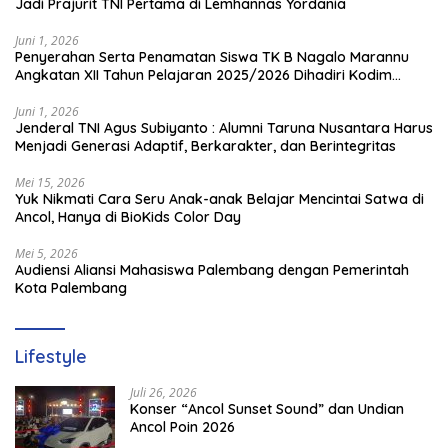
Jadi Prajurit TNI Pertama di Lemhannas Yordania
Juni 1, 2026
Penyerahan Serta Penamatan Siswa TK B Nagalo Marannu
Angkatan XII Tahun Pelajaran 2025/2026 Dihadiri Kodim
1714/PJ dan Ibu Persit
Juni 1, 2026
Jenderal TNI Agus Subiyanto : Alumni Taruna Nusantara Harus
Menjadi Generasi Adaptif, Berkarakter, dan Berintegritas
Mei 15, 2026
Yuk Nikmati Cara Seru Anak-anak Belajar Mencintai Satwa di
Ancol, Hanya di BioKids Color Day
Mei 5, 2026
Audiensi Aliansi Mahasiswa Palembang dengan Pemerintah
Kota Palembang
Lifestyle
Juli 26, 2026
Konser “Ancol Sunset Sound” dan Undian
Ancol Poin 2026