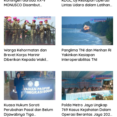
Kontingen Garuda XX-V
KDOL, Uji Kesiapan Operasi
MONUSCO Disambut
Lintas Udara dalam Latihan
Panglima TNI
Terintegrasi TNI 2026
Warga Kehormatan dan
Panglima TNI dan Menhan RI
Brevet Korps Marinir
Yakinkan Kesiapan
Diberikan Kepada Wakil
Interoperabilitas TNI
Panglima TNI dan Sejumlah
Pejabat Negara
Kuasa Hukum Soroti
Polda Metro Jaya Ungkap
Perubahan Pasal dan Belum
769 Kasus Kejahatan Dalam
Dijawabnya Tiga
Operasi Berantas Jaya 2026,