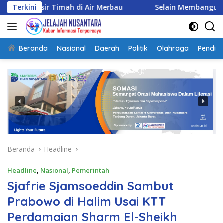
Langsung
r Timah di Air Merbau
Terkini
Selain Membangun, TMMD Ke-129
ke
konten
Beranda
Nasional
Daerah
Politik
Olahraga
Pendidi
Beranda
Headline
Headline
,
Nasional
,
Pemerintah
Sjafrie Sjamsoeddin Sambut
Prabowo di Halim Usai KTT
Perdamaian Sharm El-Sheikh