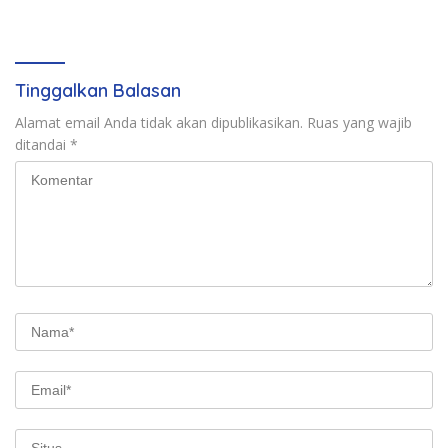
Permohonan Resmi Dalam
729 Tersangka Diamankan
Kasus Keimigrasian
Tinggalkan Balasan
Alamat email Anda tidak akan dipublikasikan.
Ruas yang wajib
ditandai
*