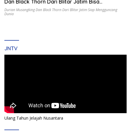
Dan Black Thorn Dari Blitar Jatim Bisa
mengguncang Dunia
Durian Musangking Dan Black Thorn Dari Blitar Jatim Siap Mengguncang
Dunia
JNTV
Ulang Tahun Jelajah Nusantara