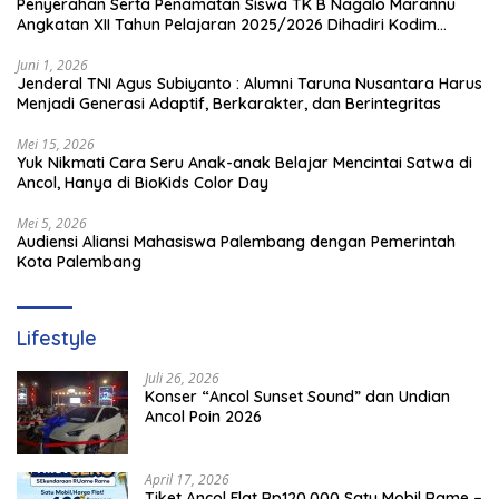
Penyerahan Serta Penamatan Siswa TK B Nagalo Marannu
Angkatan XII Tahun Pelajaran 2025/2026 Dihadiri Kodim
1714/PJ dan Ibu Persit
Juni 1, 2026
Jenderal TNI Agus Subiyanto : Alumni Taruna Nusantara Harus
Menjadi Generasi Adaptif, Berkarakter, dan Berintegritas
Mei 15, 2026
Yuk Nikmati Cara Seru Anak-anak Belajar Mencintai Satwa di
Ancol, Hanya di BioKids Color Day
Mei 5, 2026
Audiensi Aliansi Mahasiswa Palembang dengan Pemerintah
Kota Palembang
Lifestyle
Juli 26, 2026
Konser “Ancol Sunset Sound” dan Undian
Ancol Poin 2026
April 17, 2026
Tiket Ancol Flat Rp120.000 Satu Mobil Rame –