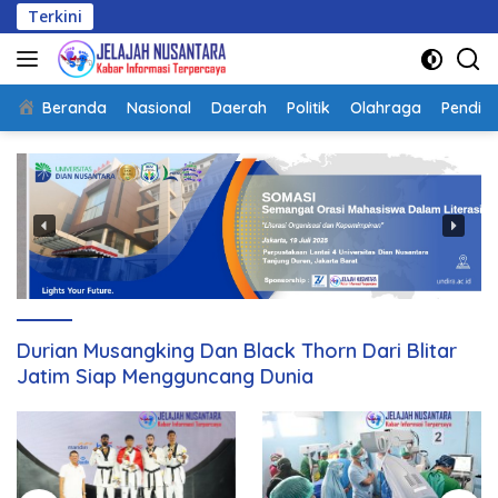
Langsung
Terkini
Pastikan P
ke
konten
Beranda
Nasional
Daerah
Politik
Olahraga
Pendidi
Durian Musangking Dan Black Thorn Dari Blitar
Jatim Siap Mengguncang Dunia