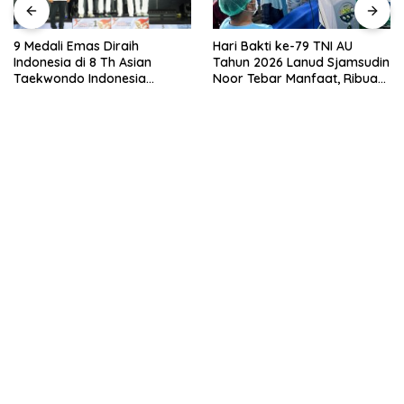
Hari Bakti ke-79 TNI AU
Pastikan Peralatan dan
Tahun 2026 Lanud Sjamsudin
Personel Siap Siaga,
Noor Tebar Manfaat, Ribuan
Wakapolda Jateng Cek
Warga Kalsel Nikmati
Kesiapan Karhutla di
Layanan Kesehatan Gratis
Polresta Magelang
dan Bazar UMKM Murah