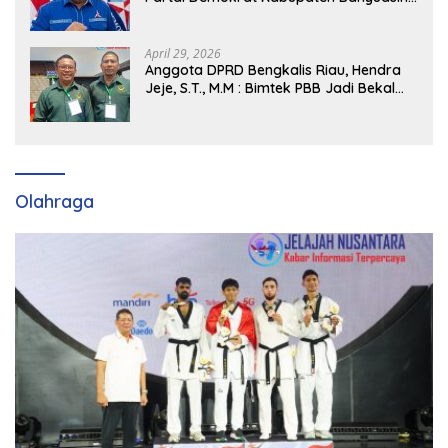
Siap Dukung H. Cik Ujang Pimpin DPD
Partai Demokrat SumSel
April 29, 2026
Anggota DPRD Bengkalis Riau, Hendra
Jeje, S.T., M.M : Bimtek PBB Jadi Bekal
Strategis Tingkatkan Kursi di Bengkalis
hingga DPR RI 2029
Olahraga