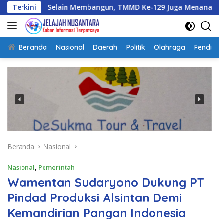
Langsung
elain Membangun, TMMD Ke-129 Juga Menanam Harapan Melal
Terkini
ke
konten
Beranda
Nasional
Daerah
Politik
Olahraga
Pendidi
Beranda
Nasional
Nasional
,
Pemerintah
Wamentan Sudaryono Dukung PT
Pindad Produksi Alsintan Demi
Kemandirian Pangan Indonesia