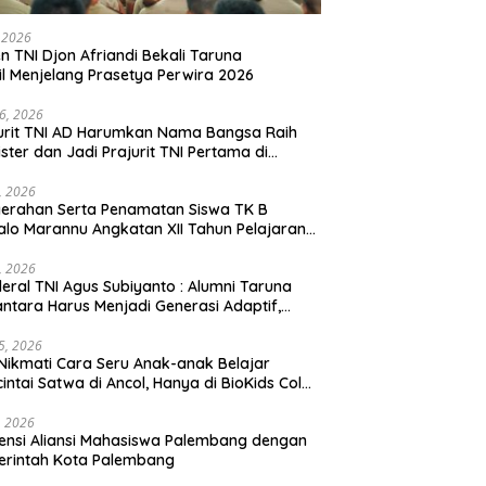
, 2026
en TNI Djon Afriandi Bekali Taruna
l Menjelang Prasetya Perwira 2026
16, 2026
urit TNI AD Harumkan Nama Bangsa Raih
ster dan Jadi Prajurit TNI Pertama di
hannas Yordania
1, 2026
erahan Serta Penamatan Siswa TK B
lo Marannu Angkatan XII Tahun Pelajaran
/2026 Dihadiri Kodim 1714/PJ dan Ibu Persit
1, 2026
eral TNI Agus Subiyanto : Alumni Taruna
ntara Harus Menjadi Generasi Adaptif,
arakter, dan Berintegritas
5, 2026
Nikmati Cara Seru Anak-anak Belajar
intai Satwa di Ancol, Hanya di BioKids Color
, 2026
ensi Aliansi Mahasiswa Palembang dengan
erintah Kota Palembang