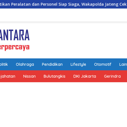
el Siap Siaga, Wakapolda Jateng Cek Kesiapan Karhutla di Polr
litik
Olahraga
Pendidikan
Lifestyle
Otomotif
Lai
ejahatan
Nissan
Bulutangkis
DKI Jakarta
Gerindra