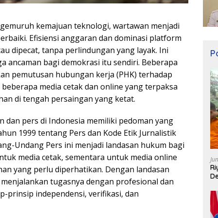
ik gemuruh kemajuan teknologi, wartawan menjadi
rbaiki. Efisiensi anggaran dan dominasi platform
u dipecat, tanpa perlindungan yang layak. Ini
Po
a ancaman bagi demokrasi itu sendiri. Beberapa
ukan pemutusan hubungan kerja (PHK) terhadap
a beberapa media cetak dan online yang terpaksa
han di tengah persaingan yang ketat.
 dan pers di Indonesia memiliki pedoman yang
un 1999 tentang Pers dan Kode Etik Jurnalistik
ang-Undang Pers ini menjadi landasan hukum bagi
untuk media cetak, sementara untuk media online
Ju
Ri
han yang perlu diperhatikan. Dengan landasan
De
 menjalankan tugasnya dengan profesional dan
p-prinsip independensi, verifikasi, dan