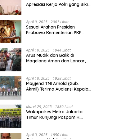
Apresiasi Kerja Polri yang Bikin
Mudik pada 2025 Lebih Lancar
April 9, 2025
2001 Lihat
Sesuai Arahan Presiden
Prabowo Kementerian PKP
Siap Wujudkan 3 Juta Rumah
April 10, 2025
1944 Lihat
Arus Mudik dan Balik di
Magelang Aman dan Lancar,
Operasi Ketupat Candi 2025
Berakhir
April 10, 2025
1928 Lihat
Mayjend TNI Arnold (Gub.
Akmil) Terima Audiensi Kepala
Daerah Magelang
Maret 29, 2025
1880 Lihat
Wakapolres Metro Jakarta
Timur Kunjungi Pospam H.
Naman Duren Sawit, Tinjau
Arus Mudik
April 3, 2025
1850 Lihat