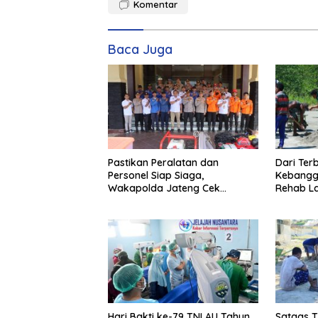
Komentar
Baca Juga
Pastikan Peralatan dan
Dari Ter
Personel Siap Siaga,
Kebangg
Wakapolda Jateng Cek
Rehab La
Kesiapan Karhutla di Polresta
Magelang
Hari Bakti ke-79 TNI AU Tahun
Satgas 