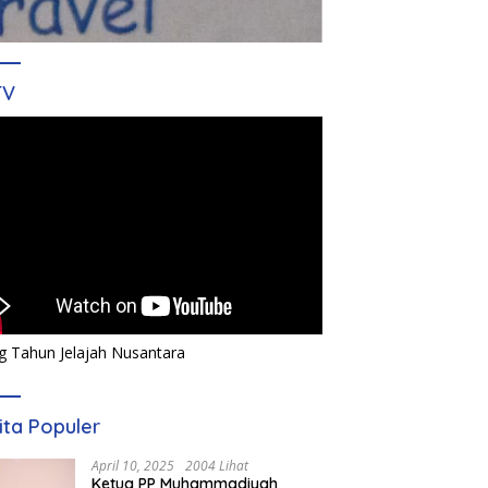
TV
g Tahun Jelajah Nusantara
ita Populer
April 10, 2025
2004 Lihat
Ketua PP Muhammadiyah