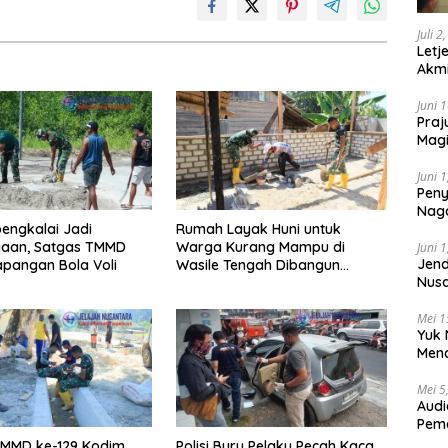
Juli 2
Letj
Akmi
Juni 
Praj
Magi
Lem
Juni 
Peny
Naga
bengkalai Jadi
Rumah Layak Huni untuk
2025
aan, Satgas TMMD
Warga Kurang Mampu di
Juni 
Jend
pangan Bola Voli
Wasile Tengah Dibangun
Nusa
Satgas TMMD ke-129 Kodim
Berk
1505/Tidore
Mei 1
Yuk 
Menc
Day
Mei 5
Audi
Pem
TMMD ke-129 Kodim
Polisi Buru Pelaku Pecah Kaca