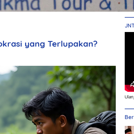
JN
okrasi yang Terlupakan?
Ulan
Ber