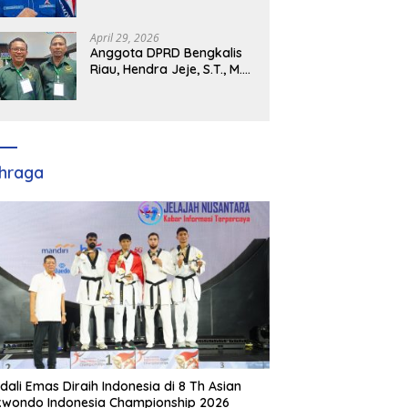
Demokrat Kabupaten
Banyuasin Siap Dukung H.
Cik Ujang Pimpin DPD
April 29, 2026
Partai Demokrat SumSel
Anggota DPRD Bengkalis
Riau, Hendra Jeje, S.T., M.M
: Bimtek PBB Jadi Bekal
Strategis Tingkatkan Kursi
di Bengkalis hingga DPR RI
2029
hraga
dali Emas Diraih Indonesia di 8 Th Asian
wondo Indonesia Championship 2026