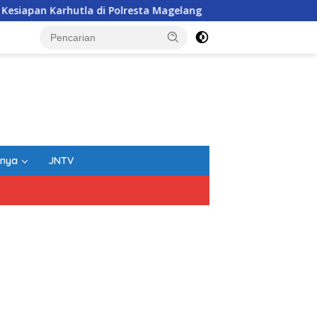
esta Magelang
Dari Terbengkalai Jadi Kebanggaan, Sat
nnya
JNTV