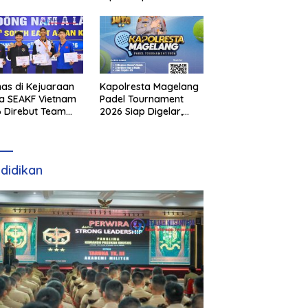
as di Kejuaraan
Kapolresta Magelang
a SEAKF Vietnam
Padel Tournament
 Direbut Team
2026 Siap Digelar,
I
Dorong Sportivitas
dan Perkembangan
Olahraga Padel di
Jawa Tengah–DIY
didikan