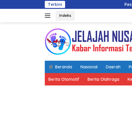
Langsung
Terkini
Pastikan Peralatan dan Person
ke
konten
Indeks
Beranda
Nasional
Daerah
Po
Berita Otomotif
Berita Olahraga
K