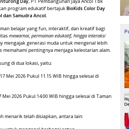
inturong Day
, PT Pembangunan Jaya Ancol Tbk
kan program edukatif bertajuk
BioKids Color Day
ol dan Samudra Ancol.
an belajar yang fun, interaktif, dan kreatif bagi
Po
vitas
mewarnai, permainan edukatif, hingga interaksi
ay mengajak generasi muda untuk mengenal lebih
s memahami pentingnya menjaga kelestarian alam.
ng di dua lokasi, yaitu:
17 Mei 2026 Pukul 11.15 WIB hingga selesai di
Ju
 Mei 2026 Pukul 14.00 WIB hingga selesai di Taman
Ri
De
h menarik telah disiapkan, antara lain: