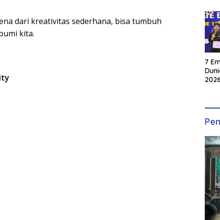
rena dari kreativitas sederhana, bisa tumbuh
umi kita.
7 Em
Duni
ity
2026
INKA
Pen