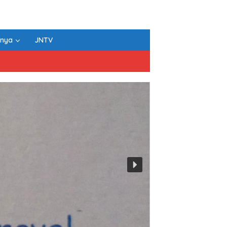
nnya
JNTV