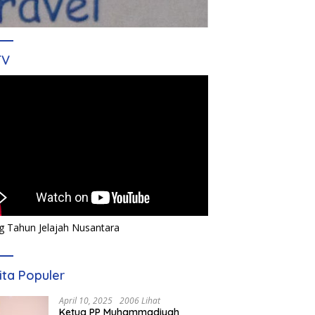
TV
g Tahun Jelajah Nusantara
ita Populer
April 10, 2025
2006 Lihat
Ketua PP Muhammadiyah