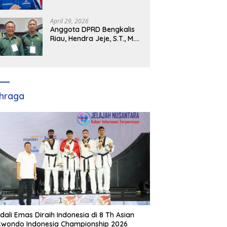
Demokrat Kabupaten
Banyuasin Siap Dukung H.
Cik Ujang Pimpin DPD
April 29, 2026
Partai Demokrat SumSel
Anggota DPRD Bengkalis
Riau, Hendra Jeje, S.T., M.M
: Bimtek PBB Jadi Bekal
Strategis Tingkatkan Kursi
di Bengkalis hingga DPR RI
2029
hraga
dali Emas Diraih Indonesia di 8 Th Asian
wondo Indonesia Championship 2026