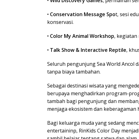
•
Wild Discovery Games
, permainan se
•
Conservation Message Spo
t, sesi e
konservasi.
•
Color My Animal Workshop
, kegiatan
•
Talk Show & Interactive Reptile
, khu
Seluruh pengunjung Sea World Ancol da
tanpa biaya tambahan.
Sebagai destinasi wisata yang mengede
berupaya menghadirkan program-progr
tambah bagi pengunjung dan membang
menjaga ekosistem dan keberagaman ha
Bagi keluarga muda yang sedang mencar
entertaininp, RinKids Color Day menjad
sambil belajar tentang satwa dan alam.