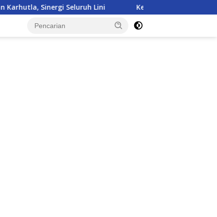
 Lini
Kepulangan Satgas Kizi TNI Kontingen Garuda 