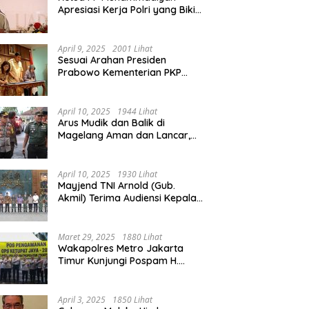
Apresiasi Kerja Polri yang Bikin
Mudik pada 2025 Lebih Lancar
April 9, 2025
2001 Lihat
Sesuai Arahan Presiden
Prabowo Kementerian PKP
Siap Wujudkan 3 Juta Rumah
April 10, 2025
1944 Lihat
Arus Mudik dan Balik di
Magelang Aman dan Lancar,
Operasi Ketupat Candi 2025
Berakhir
April 10, 2025
1930 Lihat
Mayjend TNI Arnold (Gub.
Akmil) Terima Audiensi Kepala
Daerah Magelang
Maret 29, 2025
1880 Lihat
Wakapolres Metro Jakarta
Timur Kunjungi Pospam H.
Naman Duren Sawit, Tinjau
Arus Mudik
April 3, 2025
1850 Lihat