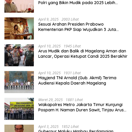
Polri yang Bikin Mudik pada 2025 Lebih
Lancar
April 9, 2025
2003 Lihat
Sesuai Arahan Presiden Prabowo
Kementerian PKP Siap Wujudkan 3 Juta
Rumah
April 10, 2025
1945 Lihat
Arus Mudik dan Balik di Magelang Aman dan
Lancar, Operasi Ketupat Candi 2025 Berakhir
April 10, 2025
1931 Lihat
Mayjend TNI Arnold (Gub. Akmil) Terima
Audiensi Kepala Daerah Magelang
Maret 29, 2025
1881 Lihat
Wakapolres Metro Jakarta Timur Kunjungi
Pospam H. Naman Duren Sawit, Tinjau Arus
Mudik
April 3, 2025
1852 Lihat
Gubernur Maluku Himbau Perdamaian