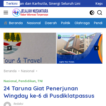
Langsung
dan Karhutla, Sinergi Seluruh Lini
Terkini
Kepulangan Satgas
ke
konten
Beranda
Nasional
Daerah
Politik
Olahraga
Pendidi
Beranda
Nasional
Nasional
,
Pendidikan
,
TNI
24 Taruna Giat Penerjunan
Wingday ke-6 di Pusdiklatpassus
Redaksi