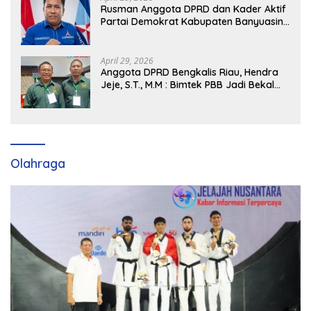
Rusman Anggota DPRD dan Kader Aktif
Partai Demokrat Kabupaten Banyuasin
Siap Dukung H. Cik Ujang Pimpin DPD
Partai Demokrat SumSel
April 29, 2026
Anggota DPRD Bengkalis Riau, Hendra
Jeje, S.T., M.M : Bimtek PBB Jadi Bekal
Strategis Tingkatkan Kursi di Bengkalis
hingga DPR RI 2029
Olahraga