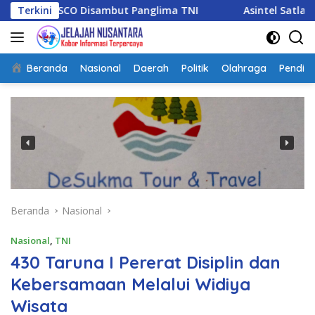
Langsung
Disambut Panglima TNI
Terkini
Asintel Satlap Tricakti Beri Pe
ke
konten
Beranda
Nasional
Daerah
Politik
Olahraga
Pendidi
Beranda
Nasional
Nasional
,
TNI
430 Taruna I Pererat Disiplin dan
Kebersamaan Melalui Widiya
Wisata