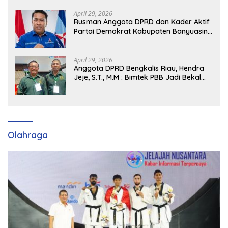
April 29, 2026
Rusman Anggota DPRD dan Kader Aktif
Partai Demokrat Kabupaten Banyuasin
Siap Dukung H. Cik Ujang Pimpin DPD
Partai Demokrat SumSel
April 29, 2026
Anggota DPRD Bengkalis Riau, Hendra
Jeje, S.T., M.M : Bimtek PBB Jadi Bekal
Strategis Tingkatkan Kursi di Bengkalis
hingga DPR RI 2029
Olahraga