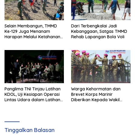
Selain Membangun, TMMD
Dari Terbengkalai Jadi
Ke-129 Juga Menanam
Kebanggaan, Satgas TMMD
Harapan Melalui Ketahanan
Rehab Lapangan Bola Voli
Pangan
Panglima TNI Tinjau Latihan
Warga Kehormatan dan
KDOL, Uji Kesiapan Operasi
Brevet Korps Marinir
Lintas Udara dalam Latihan
Diberikan Kepada Wakil
Terintegrasi TNI 2026
Panglima TNI dan Sejumlah
Pejabat Negara
Tinggalkan Balasan