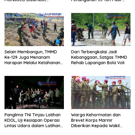
Panglima TNI
Timah di Air Merbau
Selain Membangun, TMMD
Dari Terbengkalai Jadi
Ke-129 Juga Menanam
Kebanggaan, Satgas TMMD
Harapan Melalui Ketahanan
Rehab Lapangan Bola Voli
Pangan
Panglima TNI Tinjau Latihan
Warga Kehormatan dan
KDOL, Uji Kesiapan Operasi
Brevet Korps Marinir
Lintas Udara dalam Latihan
Diberikan Kepada Wakil
Terintegrasi TNI 2026
Panglima TNI dan Sejumlah