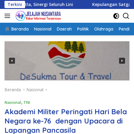
Langsung
inergi Seluruh Lini
Terkini
Kepulangan Satgas Kizi TNI Kont
ke
konten
Beranda
Nasional
Daerah
Politik
Olahraga
Pendidi
Beranda
Nasional
Nasional
,
TNI
Akademi Militer Peringati Hari Bela
Negara ke-76 dengan Upacara di
Lapangan Pancasila