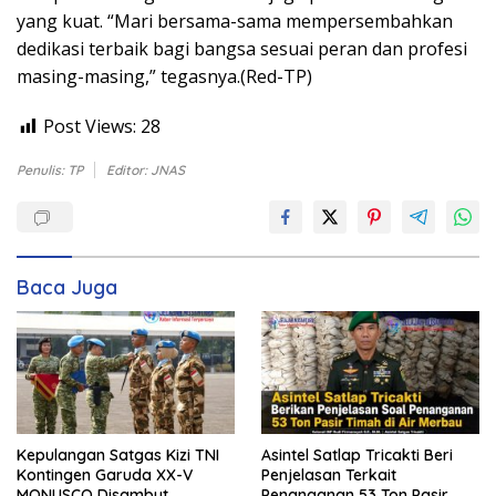
yang kuat. “Mari bersama-sama mempersembahkan
dedikasi terbaik bagi bangsa sesuai peran dan profesi
masing-masing,” tegasnya.(Red-TP)
Post Views:
28
Penulis: TP
Editor: JNAS
Baca Juga
Kepulangan Satgas Kizi TNI
Asintel Satlap Tricakti Beri
Kontingen Garuda XX-V
Penjelasan Terkait
MONUSCO Disambut
Penanganan 53 Ton Pasir