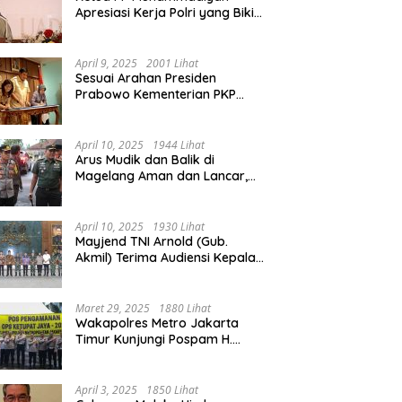
Apresiasi Kerja Polri yang Bikin
Mudik pada 2025 Lebih Lancar
April 9, 2025
2001 Lihat
Sesuai Arahan Presiden
Prabowo Kementerian PKP
Siap Wujudkan 3 Juta Rumah
April 10, 2025
1944 Lihat
Arus Mudik dan Balik di
Magelang Aman dan Lancar,
Operasi Ketupat Candi 2025
Berakhir
April 10, 2025
1930 Lihat
Mayjend TNI Arnold (Gub.
Akmil) Terima Audiensi Kepala
Daerah Magelang
Maret 29, 2025
1880 Lihat
Wakapolres Metro Jakarta
Timur Kunjungi Pospam H.
Naman Duren Sawit, Tinjau
Arus Mudik
April 3, 2025
1850 Lihat