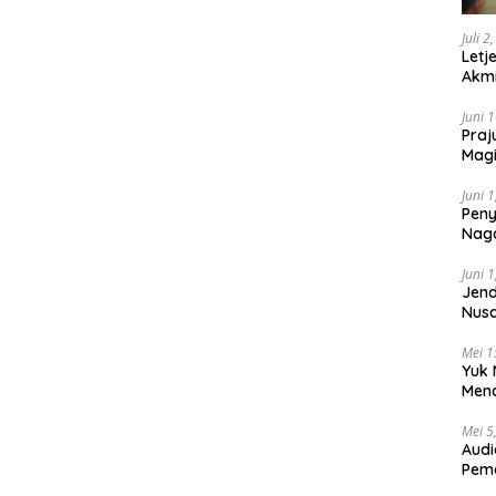
Juli 2
Letj
Akmi
Juni 
Praj
Magi
Lem
Juni 
Peny
Naga
2025
Juni 
Jend
Nusa
Berk
Mei 1
Yuk 
Menc
Day
Mei 5
Audi
Pem