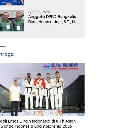
Demokrat Kabupaten
Banyuasin Siap Dukung H.
Cik Ujang Pimpin DPD
April 29, 2026
Partai Demokrat SumSel
Anggota DPRD Bengkalis
Riau, Hendra Jeje, S.T., M.M
: Bimtek PBB Jadi Bekal
Strategis Tingkatkan Kursi
di Bengkalis hingga DPR RI
2029
hraga
dali Emas Diraih Indonesia di 8 Th Asian
wondo Indonesia Championship 2026