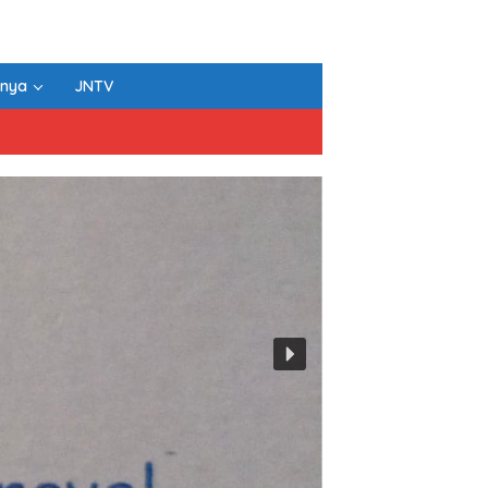
nnya
JNTV