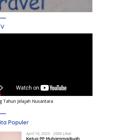
TV
g Tahun Jelajah Nusantara
ita Populer
April 10, 2025
2006 Lihat
Ketua PP Muhammadiyah