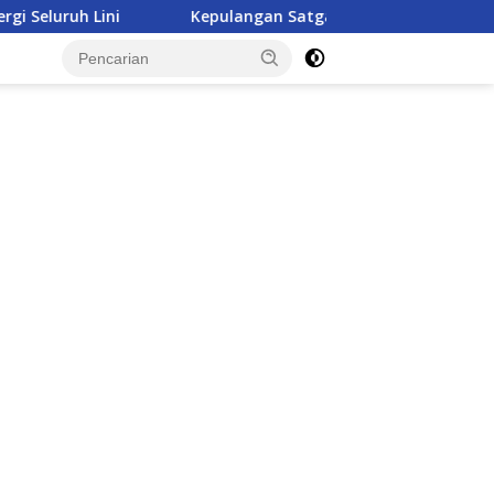
epulangan Satgas Kizi TNI Kontingen Garuda XX-V MONUSCO D