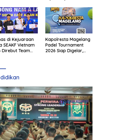
as di Kejuaraan
Kapolresta Magelang
a SEAKF Vietnam
Padel Tournament
 Direbut Team
2026 Siap Digelar,
I
Dorong Sportivitas
dan Perkembangan
Olahraga Padel di
Jawa Tengah–DIY
didikan