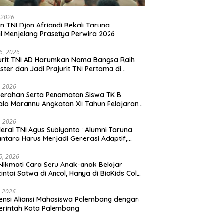
, 2026
en TNI Djon Afriandi Bekali Taruna
l Menjelang Prasetya Perwira 2026
16, 2026
urit TNI AD Harumkan Nama Bangsa Raih
ster dan Jadi Prajurit TNI Pertama di
hannas Yordania
1, 2026
erahan Serta Penamatan Siswa TK B
lo Marannu Angkatan XII Tahun Pelajaran
/2026 Dihadiri Kodim 1714/PJ dan Ibu Persit
1, 2026
eral TNI Agus Subiyanto : Alumni Taruna
ntara Harus Menjadi Generasi Adaptif,
arakter, dan Berintegritas
5, 2026
Nikmati Cara Seru Anak-anak Belajar
intai Satwa di Ancol, Hanya di BioKids Color
, 2026
ensi Aliansi Mahasiswa Palembang dengan
erintah Kota Palembang