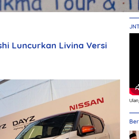
JN
shi Luncurkan Livina Versi
Ulan
Ber