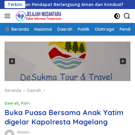
Langsung
endapat Berlangsung Aman dan Kondusif
Terkini
ke
konten
Beranda
Nasional
Daerah
Politik
Olahraga
Pendidi
Beranda
Daerah
Daerah
,
Polri
Buka Puasa Bersama Anak Yatim
digelar Kapolresta Magelang
Redaksi