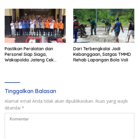
Pangan
Pendapat Berlangsung Aman
dan Kondusif
Pastikan Peralatan dan
Dari Terbengkalai Jadi
Personel Siap Siaga,
Kebanggaan, Satgas TMMD
Wakapolda Jateng Cek
Rehab Lapangan Bola Voli
Kesiapan Karhutla di
Polresta Magelang
Tinggalkan Balasan
Alamat email Anda tidak akan dipublikasikan.
Ruas yang wajib
ditandai
*