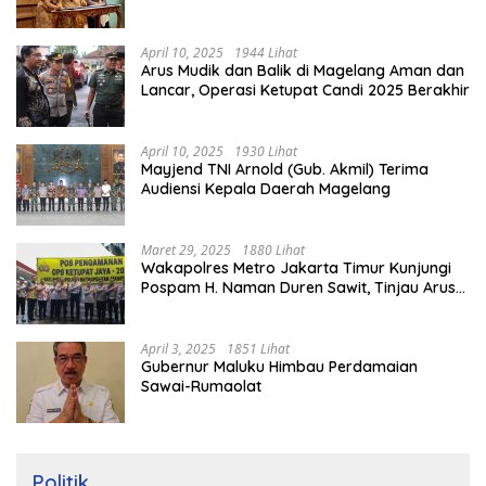
Rumah
April 10, 2025
1944 Lihat
Arus Mudik dan Balik di Magelang Aman dan
Lancar, Operasi Ketupat Candi 2025 Berakhir
April 10, 2025
1930 Lihat
Mayjend TNI Arnold (Gub. Akmil) Terima
Audiensi Kepala Daerah Magelang
Maret 29, 2025
1880 Lihat
Wakapolres Metro Jakarta Timur Kunjungi
Pospam H. Naman Duren Sawit, Tinjau Arus
Mudik
April 3, 2025
1851 Lihat
Gubernur Maluku Himbau Perdamaian
Sawai-Rumaolat
Politik