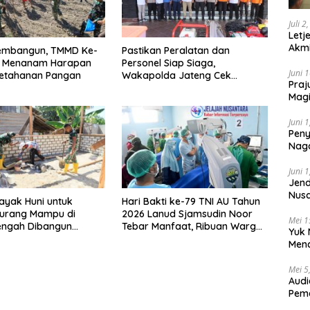
Juli 2
Letj
Akmi
Membangun, TMMD Ke-
Pastikan Peralatan dan
a Menanam Harapan
Personel Siap Siaga,
Juni 
Ketahanan Pangan
Wakapolda Jateng Cek
Praj
Kesiapan Karhutla di Polresta
Magi
Magelang
Lem
Juni 
Peny
Naga
2025
Juni 
Jend
Nusa
yak Huni untuk
Hari Bakti ke-79 TNI AU Tahun
Berk
urang Mampu di
2026 Lanud Sjamsudin Noor
Mei 1
engah Dibangun
Tebar Manfaat, Ribuan Warga
Yuk 
TMMD ke-129 Kodim
Kalsel Nikmati Layanan
Menc
ore
Kesehatan Gratis dan Bazar
Day
UMKM Murah
Mei 5
Audi
Pem