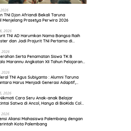
, 2026
en TNI Djon Afriandi Bekali Taruna
l Menjelang Prasetya Perwira 2026
16, 2026
urit TNI AD Harumkan Nama Bangsa Raih
ster dan Jadi Prajurit TNI Pertama di
hannas Yordania
1, 2026
erahan Serta Penamatan Siswa TK B
lo Marannu Angkatan XII Tahun Pelajaran
/2026 Dihadiri Kodim 1714/PJ dan Ibu Persit
1, 2026
eral TNI Agus Subiyanto : Alumni Taruna
ntara Harus Menjadi Generasi Adaptif,
arakter, dan Berintegritas
5, 2026
Nikmati Cara Seru Anak-anak Belajar
intai Satwa di Ancol, Hanya di BioKids Color
, 2026
ensi Aliansi Mahasiswa Palembang dengan
erintah Kota Palembang