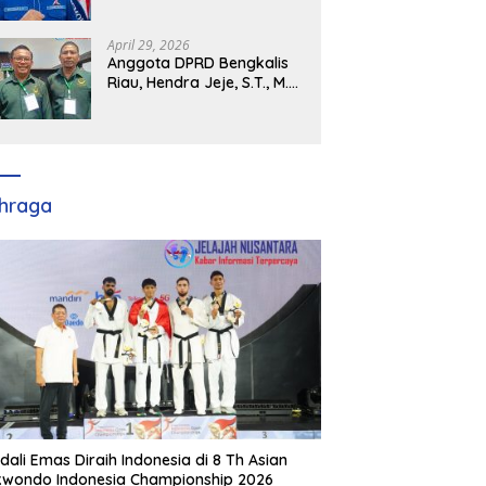
Demokrat Kabupaten
Banyuasin Siap Dukung H.
Cik Ujang Pimpin DPD
April 29, 2026
Partai Demokrat SumSel
Anggota DPRD Bengkalis
Riau, Hendra Jeje, S.T., M.M
: Bimtek PBB Jadi Bekal
Strategis Tingkatkan Kursi
di Bengkalis hingga DPR RI
2029
hraga
dali Emas Diraih Indonesia di 8 Th Asian
wondo Indonesia Championship 2026