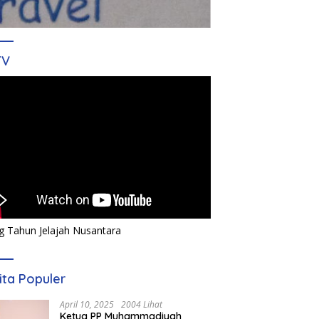
TV
g Tahun Jelajah Nusantara
ita Populer
April 10, 2025
2004 Lihat
Ketua PP Muhammadiyah