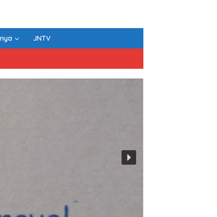
nnya
JNTV