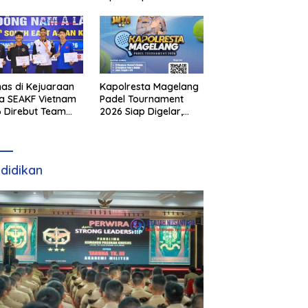
as di Kejuaraan
Kapolresta Magelang
a SEAKF Vietnam
Padel Tournament
 Direbut Team
2026 Siap Digelar,
I
Dorong Sportivitas
dan Perkembangan
Olahraga Padel di
Jawa Tengah–DIY
didikan