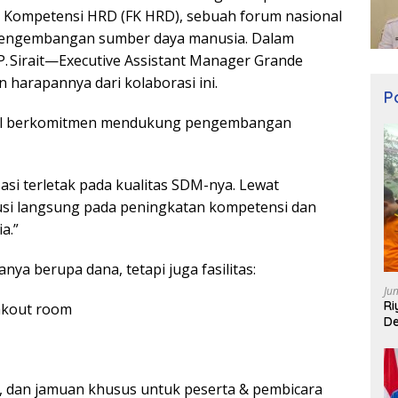
m Kompetensi HRD (FK HRD), sebuah forum nasional
 pengembangan sumber daya manusia. Dalam
P. Sirait—Executive Assistant Manager Grande
n harapannya dari kolaborasi ini.
Po
otel berkomitmen mendukung pengembangan
si terletak pada kualitas SDM-nya. Lewat
busi langsung pada peningkatan kompetensi dan
a.”
ya berupa dana, tetapi juga fasilitas:
Ju
Ri
akout room
De
g, dan jamuan khusus untuk peserta & pembicara