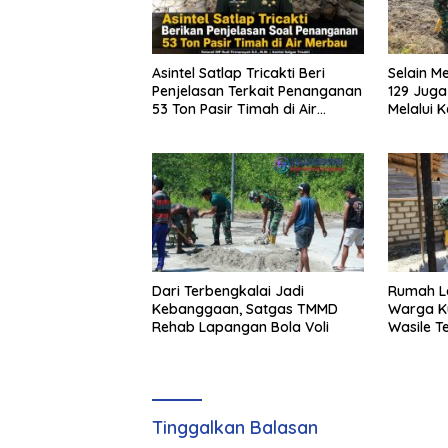
Asintel Satlap Tricakti Beri
Selain 
Penjelasan Terkait Penanganan
129 Jug
53 Ton Pasir Timah di Air
Melalui 
Merbau
Dari Terbengkalai Jadi
Rumah La
Kebanggaan, Satgas TMMD
Warga K
Rehab Lapangan Bola Voli
Wasile T
Satgas 
1505/Tid
Tinggalkan Balasan