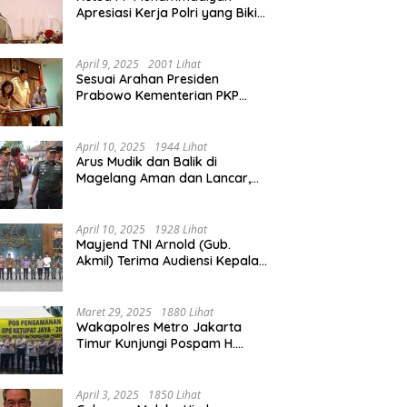
Apresiasi Kerja Polri yang Bikin
Mudik pada 2025 Lebih Lancar
April 9, 2025
2001 Lihat
Sesuai Arahan Presiden
Prabowo Kementerian PKP
Siap Wujudkan 3 Juta Rumah
April 10, 2025
1944 Lihat
Arus Mudik dan Balik di
Magelang Aman dan Lancar,
Operasi Ketupat Candi 2025
Berakhir
April 10, 2025
1928 Lihat
Mayjend TNI Arnold (Gub.
Akmil) Terima Audiensi Kepala
Daerah Magelang
Maret 29, 2025
1880 Lihat
Wakapolres Metro Jakarta
Timur Kunjungi Pospam H.
Naman Duren Sawit, Tinjau
Arus Mudik
April 3, 2025
1850 Lihat