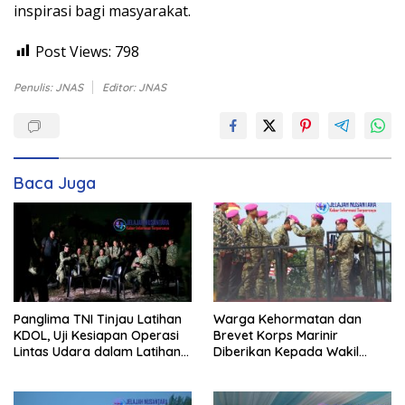
inspirasi bagi masyarakat.
Post Views:
798
Penulis: JNAS
Editor: JNAS
Baca Juga
Panglima TNI Tinjau Latihan
Warga Kehormatan dan
KDOL, Uji Kesiapan Operasi
Brevet Korps Marinir
Lintas Udara dalam Latihan
Diberikan Kepada Wakil
Terintegrasi TNI 2026
Panglima TNI dan Sejumlah
Pejabat Negara