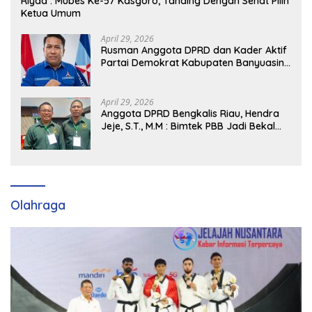
Riyad : Mubes Ke-57 Kasgoro, Tanding Dengan Sehat Pilih
Ketua Umum
April 29, 2026
Rusman Anggota DPRD dan Kader Aktif
Partai Demokrat Kabupaten Banyuasin
Siap Dukung H. Cik Ujang Pimpin DPD
Partai Demokrat SumSel
April 29, 2026
Anggota DPRD Bengkalis Riau, Hendra
Jeje, S.T., M.M : Bimtek PBB Jadi Bekal
Strategis Tingkatkan Kursi di Bengkalis
hingga DPR RI 2029
Olahraga