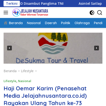
Langsung
sambut Panglima TNI
Terkini
Asintel Satlap Tricakti Beri Penj
ke
konten
Beranda
Nasional
Daerah
Politik
Olahraga
Pendidi
Beranda
Lifestyle
Lifestyle
,
Nasional
Haji Oemar Karim (Penasehat
Media Jelajahnusantara.co.id)
Rayakan Ulang Tahun ke-73