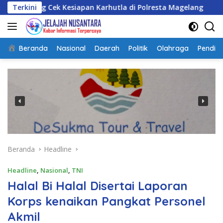
Langsung
k Kesiapan Karhutla di Polresta Magelang
Terkini
Dari Terben
ke
konten
Beranda
Nasional
Daerah
Politik
Olahraga
Pendidi
Beranda
Headline
Headline
,
Nasional
,
TNI
Halal Bi Halal Disertai Laporan
Korps kenaikan Pangkat Personel
Akmil