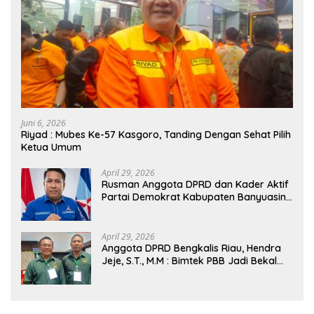
Juni 6, 2026
Riyad : Mubes Ke-57 Kasgoro, Tanding Dengan Sehat Pilih
Ketua Umum
April 29, 2026
Rusman Anggota DPRD dan Kader Aktif
Partai Demokrat Kabupaten Banyuasin
Siap Dukung H. Cik Ujang Pimpin DPD
Partai Demokrat SumSel
April 29, 2026
Anggota DPRD Bengkalis Riau, Hendra
Jeje, S.T., M.M : Bimtek PBB Jadi Bekal
Strategis Tingkatkan Kursi di Bengkalis
hingga DPR RI 2029