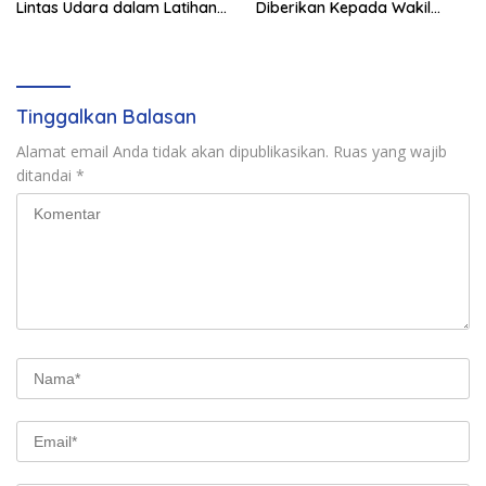
Lintas Udara dalam Latihan
Diberikan Kepada Wakil
Terintegrasi TNI 2026
Panglima TNI dan Sejumlah
Pejabat Negara
Tinggalkan Balasan
Alamat email Anda tidak akan dipublikasikan.
Ruas yang wajib
ditandai
*