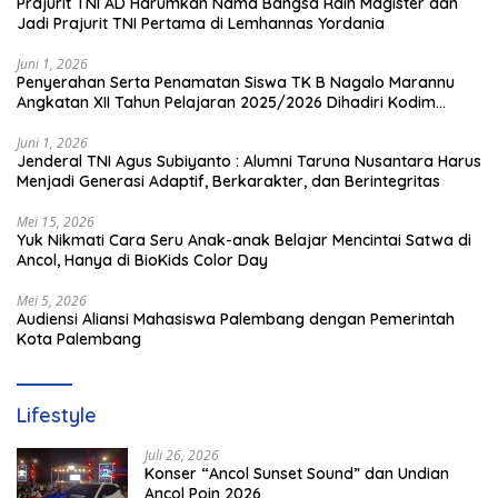
Prajurit TNI AD Harumkan Nama Bangsa Raih Magister dan
Jadi Prajurit TNI Pertama di Lemhannas Yordania
Juni 1, 2026
Penyerahan Serta Penamatan Siswa TK B Nagalo Marannu
Angkatan XII Tahun Pelajaran 2025/2026 Dihadiri Kodim
1714/PJ dan Ibu Persit
Juni 1, 2026
Jenderal TNI Agus Subiyanto : Alumni Taruna Nusantara Harus
Menjadi Generasi Adaptif, Berkarakter, dan Berintegritas
Mei 15, 2026
Yuk Nikmati Cara Seru Anak-anak Belajar Mencintai Satwa di
Ancol, Hanya di BioKids Color Day
Mei 5, 2026
Audiensi Aliansi Mahasiswa Palembang dengan Pemerintah
Kota Palembang
Lifestyle
Juli 26, 2026
Konser “Ancol Sunset Sound” dan Undian
Ancol Poin 2026