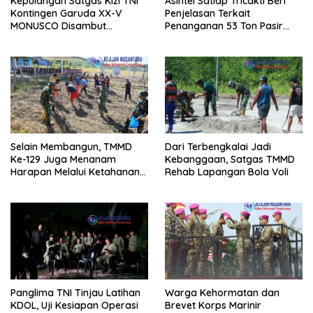
Kepulangan Satgas Kizi TNI
Asintel Satlap Tricakti Beri
Kontingen Garuda XX-V
Penjelasan Terkait
MONUSCO Disambut
Penanganan 53 Ton Pasir
Panglima TNI
Timah di Air Merbau
Selain Membangun, TMMD
Dari Terbengkalai Jadi
Ke-129 Juga Menanam
Kebanggaan, Satgas TMMD
Harapan Melalui Ketahanan
Rehab Lapangan Bola Voli
Pangan
Panglima TNI Tinjau Latihan
Warga Kehormatan dan
KDOL, Uji Kesiapan Operasi
Brevet Korps Marinir