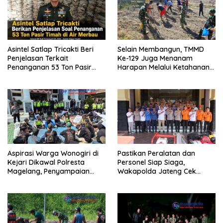
Asintel Satlap Tricakti Beri
Selain Membangun, TMMD
Penjelasan Terkait
Ke-129 Juga Menanam
Penanganan 53 Ton Pasir
Harapan Melalui Ketahanan
Timah di Air Merbau
Pangan
Aspirasi Warga Wonogiri di
Pastikan Peralatan dan
Kejari Dikawal Polresta
Personel Siap Siaga,
Magelang, Penyampaian
Wakapolda Jateng Cek
Pendapat Berlangsung Aman
Kesiapan Karhutla di
dan Kondusif
Polresta Magelang