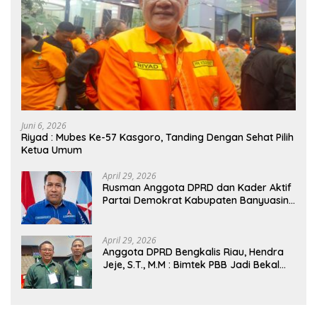
Juni 6, 2026
Riyad : Mubes Ke-57 Kasgoro, Tanding Dengan Sehat Pilih
Ketua Umum
April 29, 2026
Rusman Anggota DPRD dan Kader Aktif
Partai Demokrat Kabupaten Banyuasin
Siap Dukung H. Cik Ujang Pimpin DPD
Partai Demokrat SumSel
April 29, 2026
Anggota DPRD Bengkalis Riau, Hendra
Jeje, S.T., M.M : Bimtek PBB Jadi Bekal
Strategis Tingkatkan Kursi di Bengkalis
hingga DPR RI 2029