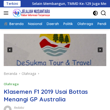
Langsung
Terkini
Selain Membangun, TMMD Ke-129 Juga Menanam Harapan 
ke
konten
Beranda
Nasional
Daerah
Politik
Olahraga
Pendidi
Beranda
Olahraga
Olahraga
Klasemen F1 2019 Usai Bottas
Menangi GP Australia
Redaksi