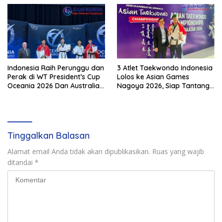
Olahraga Padel di Jawa
SEAKF di Vietnam
Tengah–DIY
Indonesia Raih Perunggu dan
3 Atlet Taekwondo Indonesia
Perak di WT President’s Cup
Lolos ke Asian Games
Oceania 2026 Dan Australia
Nagoya 2026, Siap Tantang
Open
Raksasa Asia
Tinggalkan Balasan
Alamat email Anda tidak akan dipublikasikan.
Ruas yang wajib
ditandai
*