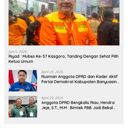
Juni 6, 2026
Riyad : Mubes Ke-57 Kasgoro, Tanding Dengan Sehat Pilih
Ketua Umum
April 29, 2026
Rusman Anggota DPRD dan Kader Aktif
Partai Demokrat Kabupaten Banyuasin
Siap Dukung H. Cik Ujang Pimpin DPD
Partai Demokrat SumSel
April 29, 2026
Anggota DPRD Bengkalis Riau, Hendra
Jeje, S.T., M.M : Bimtek PBB Jadi Bekal
Strategis Tingkatkan Kursi di Bengkalis
hingga DPR RI 2029