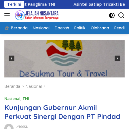
Langsung
Panglima TNI
Terkini
Asintel Satlap Tricakti Beri Penjelasan 
ke
konten
Beranda
Nasional
Daerah
Politik
Olahraga
Pendidi
Beranda
Nasional
Nasional
,
TNI
Kunjungan Gubernur Akmil
Perkuat Sinergi Dengan PT Pindad
Redaksi