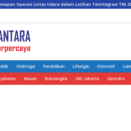
ara dalam Latihan Terintegrasi TNI 2026
Warga Kehorma
litik
Olahraga
Pendidikan
Lifestyle
Otomotif
Lai
ejahatan
Nissan
Bulutangkis
DKI Jakarta
Gerindra