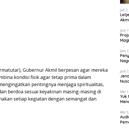
Juli 2
Letj
Akmi
Juni 
Praj
Magi
Lem
Juni 
Peny
Naga
2025
ermatutar), Gubernur Akmil berpesan agar mereka
Juni 
Jend
ina kondisi fisik agar tetap prima dalam
Nusa
 mengingatkan pentingnya menjaga spiritualitas,
Berk
an berdoa sesuai keyakinan masing-masing di
Mei 1
Yuk 
anakan setiap kegiatan dengan semangat dan
Menc
Day
Mei 5
Audi
Pem