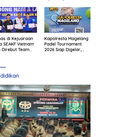
as di Kejuaraan
Kapolresta Magelang
a SEAKF Vietnam
Padel Tournament
 Direbut Team
2026 Siap Digelar,
I
Dorong Sportivitas
dan Perkembangan
Olahraga Padel di
Jawa Tengah–DIY
didikan