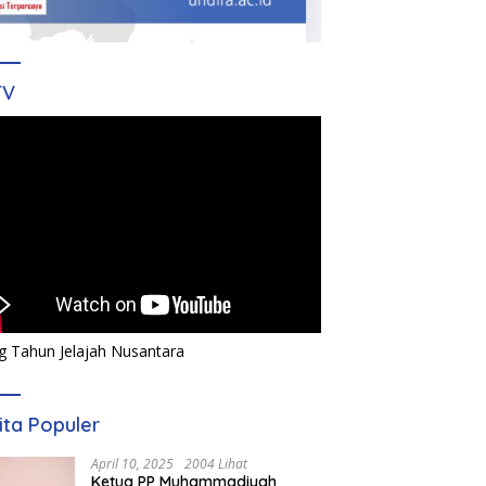
TV
g Tahun Jelajah Nusantara
ita Populer
April 10, 2025
2004 Lihat
Ketua PP Muhammadiyah