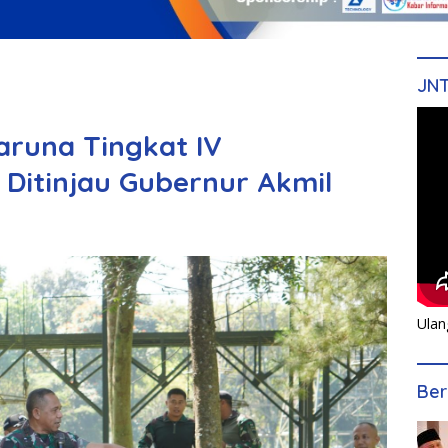
JN
aruna Tingkat IV
 Ditinjau Gubernur Akmil
Ulan
Ber