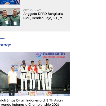
Demokrat Kabupaten
Banyuasin Siap Dukung H.
Cik Ujang Pimpin DPD
April 29, 2026
Partai Demokrat SumSel
Anggota DPRD Bengkalis
Riau, Hendra Jeje, S.T., M.M
: Bimtek PBB Jadi Bekal
Strategis Tingkatkan Kursi
di Bengkalis hingga DPR RI
2029
hraga
dali Emas Diraih Indonesia di 8 Th Asian
wondo Indonesia Championship 2026