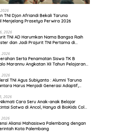
, 2026
en TNI Djon Afriandi Bekali Taruna
l Menjelang Prasetya Perwira 2026
16, 2026
urit TNI AD Harumkan Nama Bangsa Raih
ster dan Jadi Prajurit TNI Pertama di
hannas Yordania
1, 2026
erahan Serta Penamatan Siswa TK B
lo Marannu Angkatan XII Tahun Pelajaran
/2026 Dihadiri Kodim 1714/PJ dan Ibu Persit
1, 2026
eral TNI Agus Subiyanto : Alumni Taruna
ntara Harus Menjadi Generasi Adaptif,
arakter, dan Berintegritas
5, 2026
Nikmati Cara Seru Anak-anak Belajar
intai Satwa di Ancol, Hanya di BioKids Color
, 2026
ensi Aliansi Mahasiswa Palembang dengan
erintah Kota Palembang