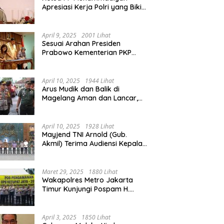
Apresiasi Kerja Polri yang Bikin
Mudik pada 2025 Lebih Lancar
April 9, 2025
2001 Lihat
Sesuai Arahan Presiden
Prabowo Kementerian PKP
Siap Wujudkan 3 Juta Rumah
April 10, 2025
1944 Lihat
Arus Mudik dan Balik di
Magelang Aman dan Lancar,
Operasi Ketupat Candi 2025
Berakhir
April 10, 2025
1928 Lihat
Mayjend TNI Arnold (Gub.
Akmil) Terima Audiensi Kepala
Daerah Magelang
Maret 29, 2025
1880 Lihat
Wakapolres Metro Jakarta
Timur Kunjungi Pospam H.
Naman Duren Sawit, Tinjau
Arus Mudik
April 3, 2025
1850 Lihat