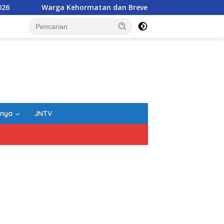
tan dan Brevet Korps Marinir Diberikan Kepada Wakil Panglim
nnya
JNTV