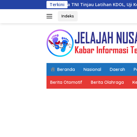
Langsung
glima TNI Tinjau Latihan KDOL, Uji Kesiapan Operasi Lintas Ud
Terkini
ke
konten
Indeks
Beranda
Nasional
Daerah
Po
Berita Otomotif
Berita Olahraga
K