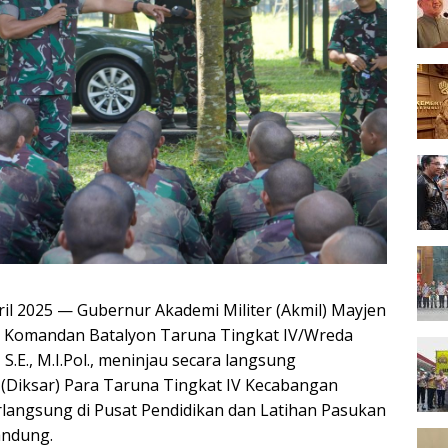
ril 2025 — Gubernur Akademi Militer (Akmil) Mayjen
leh Komandan Batalyon Taruna Tingkat IV/Wreda
S.E., M.I.Pol., meninjau secara langsung
 (Diksar) Para Taruna Tingkat IV Kecabangan
erlangsung di Pusat Pendidikan dan Latihan Pasukan
andung.