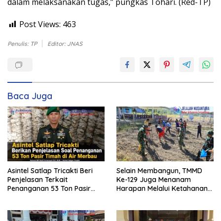
dalam melaksanakan tugas,” pungkas Tohari. (Red-TP)
Post Views:
463
Penulis: TP
Editor: JNAS
Baca Juga
Asintel Satlap Tricakti Beri
Selain Membangun, TMMD
Penjelasan Terkait
Ke-129 Juga Menanam
Penanganan 53 Ton Pasir
Harapan Melalui Ketahanan
Timah di Air Merbau
Pangan