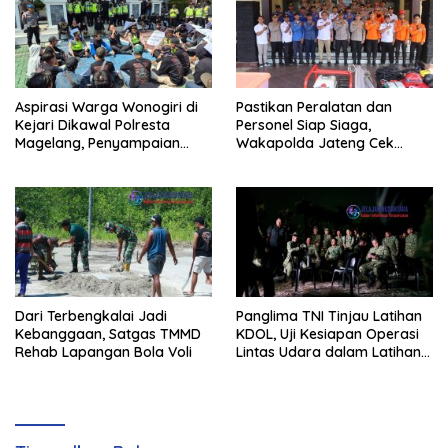
Aspirasi Warga Wonogiri di
Pastikan Peralatan dan
Kejari Dikawal Polresta
Personel Siap Siaga,
Magelang, Penyampaian
Wakapolda Jateng Cek
Pendapat Berlangsung Aman
Kesiapan Karhutla di
dan Kondusif
Polresta Magelang
Dari Terbengkalai Jadi
Panglima TNI Tinjau Latihan
Kebanggaan, Satgas TMMD
KDOL, Uji Kesiapan Operasi
Rehab Lapangan Bola Voli
Lintas Udara dalam Latihan
Terintegrasi TNI 2026