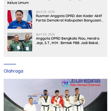
Ketua Umum
April 29, 2026
Rusman Anggota DPRD dan Kader Aktif
Partai Demokrat Kabupaten Banyuasin
Siap Dukung H. Cik Ujang Pimpin DPD
Partai Demokrat SumSel
April 29, 2026
Anggota DPRD Bengkalis Riau, Hendra
Jeje, S.T., M.M : Bimtek PBB Jadi Bekal
Strategis Tingkatkan Kursi di Bengkalis
hingga DPR RI 2029
Olahraga