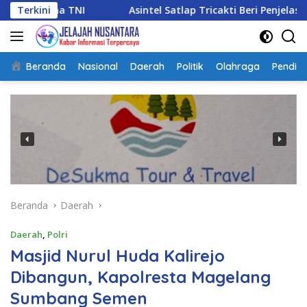
Langsung
a TNI
Terkini
Asintel Satlap Tricakti Beri Penjelasan Terkait 
ke
konten
Beranda
Nasional
Daerah
Politik
Olahraga
Pendidi
Beranda
Daerah
Daerah
,
Polri
Masjid Nurul Huda Kalirejo
Dibangun, Kapolresta Magelang
Sumbang Semen