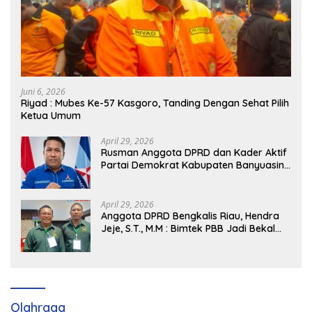
Juni 6, 2026
Riyad : Mubes Ke-57 Kasgoro, Tanding Dengan Sehat Pilih
Ketua Umum
April 29, 2026
Rusman Anggota DPRD dan Kader Aktif
Partai Demokrat Kabupaten Banyuasin
Siap Dukung H. Cik Ujang Pimpin DPD
Partai Demokrat SumSel
April 29, 2026
Anggota DPRD Bengkalis Riau, Hendra
Jeje, S.T., M.M : Bimtek PBB Jadi Bekal
Strategis Tingkatkan Kursi di Bengkalis
hingga DPR RI 2029
Olahraga