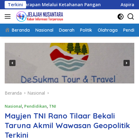
Langsung
pan Melalui Ketahanan Pangan
Terkini
Aspirasi Warga Wonogi
ke
konten
Beranda
Nasional
Daerah
Politik
Olahraga
Pendidi
Beranda
Nasional
Nasional
,
Pendidikan
,
TNI
Mayjen TNI Rano Tilaar Bekali
Taruna Akmil Wawasan Geopolitik
Terkini