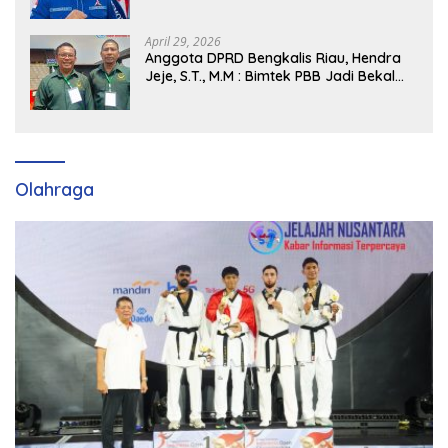
Siap Dukung H. Cik Ujang Pimpin DPD
Partai Demokrat SumSel
April 29, 2026
Anggota DPRD Bengkalis Riau, Hendra
Jeje, S.T., M.M : Bimtek PBB Jadi Bekal
Strategis Tingkatkan Kursi di Bengkalis
hingga DPR RI 2029
Olahraga