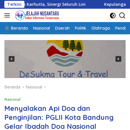
Langsung
la, Sinergi Seluruh Lini
Terkini
Kepulangan Satgas Kizi TNI
ke
konten
Beranda
Nasional
Daerah
Politik
Olahraga
Pendidi
Beranda
Nasional
Nasional
Menyalakan Api Doa dan
Penginjilan: PGLII Kota Bandung
Gelar Ibadah Doa Nasional