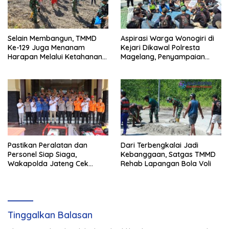
Selain Membangun, TMMD
Aspirasi Warga Wonogiri di
Ke-129 Juga Menanam
Kejari Dikawal Polresta
Harapan Melalui Ketahanan
Magelang, Penyampaian
Pangan
Pendapat Berlangsung Aman
dan Kondusif
Pastikan Peralatan dan
Dari Terbengkalai Jadi
Personel Siap Siaga,
Kebanggaan, Satgas TMMD
Wakapolda Jateng Cek
Rehab Lapangan Bola Voli
Kesiapan Karhutla di
Polresta Magelang
Tinggalkan Balasan