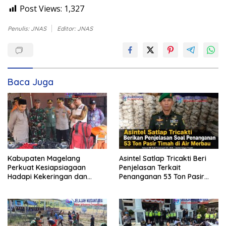
Post Views:
1,327
Penulis: JNAS
Editor: JNAS
Baca Juga
Kabupaten Magelang
Asintel Satlap Tricakti Beri
Perkuat Kesiapsiagaan
Penjelasan Terkait
Hadapi Kekeringan dan
Penanganan 53 Ton Pasir
Karhutla, Sinergi Seluruh Lini
Timah di Air Merbau