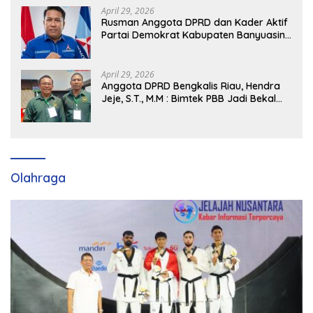
April 29, 2026
Rusman Anggota DPRD dan Kader Aktif
Partai Demokrat Kabupaten Banyuasin
Siap Dukung H. Cik Ujang Pimpin DPD
Partai Demokrat SumSel
April 29, 2026
Anggota DPRD Bengkalis Riau, Hendra
Jeje, S.T., M.M : Bimtek PBB Jadi Bekal
Strategis Tingkatkan Kursi di Bengkalis
hingga DPR RI 2029
Olahraga