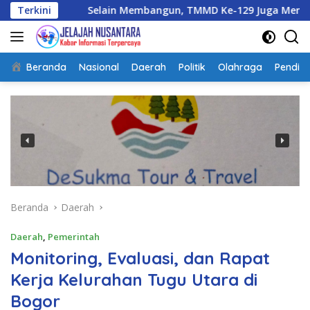
Langsung
Terkini
Selain Membangun, TMMD Ke-129 Juga Menanam Harapan 
ke
konten
Beranda
Nasional
Daerah
Politik
Olahraga
Pendidi
Beranda
Daerah
Daerah
,
Pemerintah
Monitoring, Evaluasi, dan Rapat
Kerja Kelurahan Tugu Utara di
Bogor